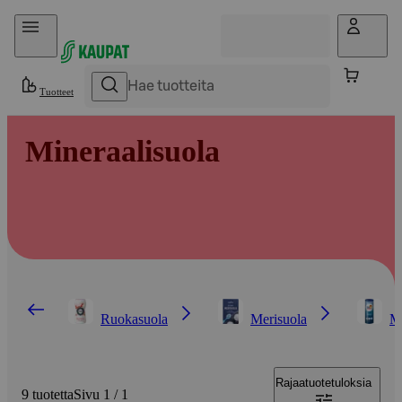
Hyppää sisältöön
Tuotteet
Mineraalisuola
Ruokasuola
Merisuola
Mi
Rajaa
tuotetuloksia
9 tuotetta
Sivu 1 / 1