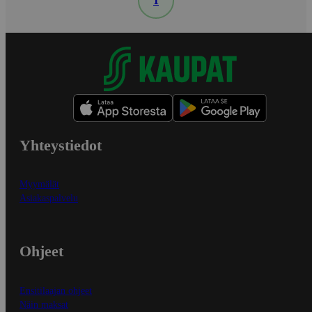
1
Yhteystiedot
Myymälät
Asiakaspalvelu
Ohjeet
Ensitilaajan ohjeet
Näin maksat