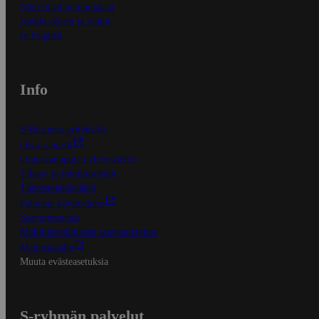
Näin tilaat ja muokkaat
Kaikki ohjeet ja vinkit
In English
Info
S-Business yrityksille
Oiva-raportit
Osuuskauppojen yhteystiedot
Tilaus- ja toimitusehdot
Tietosuojakäytäntö
Palvelun käyttöehdot
Saavutettavuus
Mobiilisovelluksen saavutettavuus
Mainostajalle
Muuta evästeasetuksia
S-ryhmän palvelut