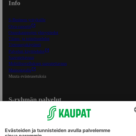
Info
S-Business yrityksille
Oiva-raportit
Osuuskauppojen yhteystiedot
Tilaus- ja toimitusehdot
Tietosuojakäytäntö
Palvelun käyttöehdot
Saavutettavuus
Mobiilisovelluksen saavutettavuus
Mainostajalle
Muuta evästeasetuksia
S-ryhmän palvelut
S-ryhmä
Asiakasomistajuus
Yhteishyvä Ruoka -sovellus