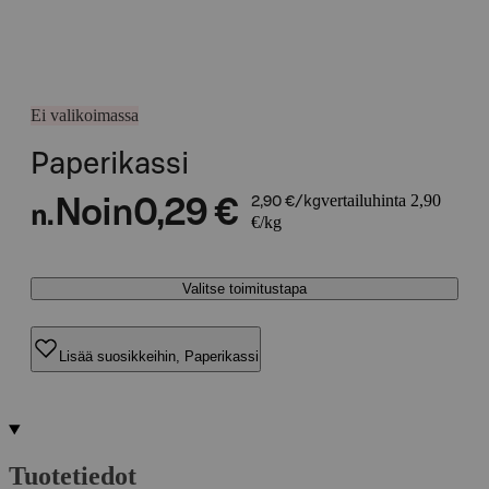
Ei valikoimassa
Paperikassi
vertailuhinta 2,90
Noin
0,29 €
2,90 €/kg
n.
€/kg
Valitse toimitustapa
Lisää suosikkeihin, Paperikassi
Tuotetiedot