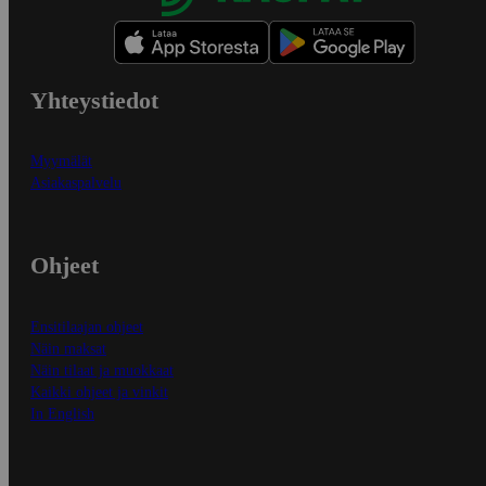
Yhteystiedot
Myymälät
Asiakaspalvelu
Ohjeet
Ensitilaajan ohjeet
Näin maksat
Näin tilaat ja muokkaat
Kaikki ohjeet ja vinkit
In English