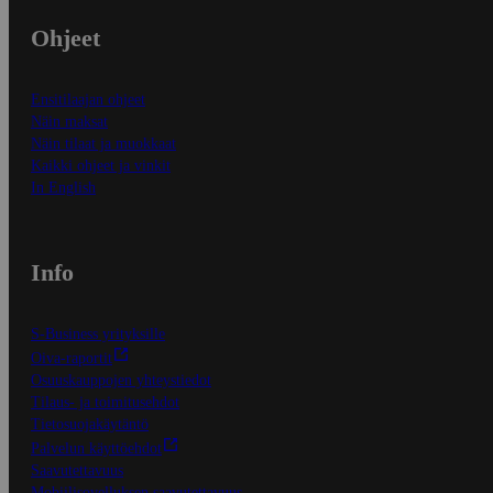
Ohjeet
Ensitilaajan ohjeet
Näin maksat
Näin tilaat ja muokkaat
Kaikki ohjeet ja vinkit
In English
Info
S-Business yrityksille
Oiva-raportit
Osuuskauppojen yhteystiedot
Tilaus- ja toimitusehdot
Tietosuojakäytäntö
Palvelun käyttöehdot
Saavutettavuus
Mobiilisovelluksen saavutettavuus