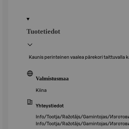
Tuotetiedot
Kaunis perinteinen vaalea pärekori taittuvalla
Valmistusmaa
Kiina
Yhteystiedot
Info/Tootja/Ražotājs/Gamintojas/Изготов
Info/Tootja/Ražotājs/Gamintojas/Изготов