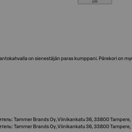
cm
 kantokahvalla on sienestäjän paras kumppani. Pärekori on myö
итель: Tammer Brands Oy, Viinikankatu 36, 33800 Tampere
итель: Tammer Brands Oy, Viinikankatu 36, 33800 Tampere