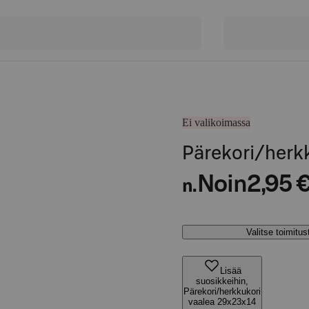
Ei valikoimassa
Pärekori/herk
Noin
2,95 
n.
Valitse toimitu
Lisää
suosikkeihin,
Pärekori/herkkukori
vaalea 29x23x14