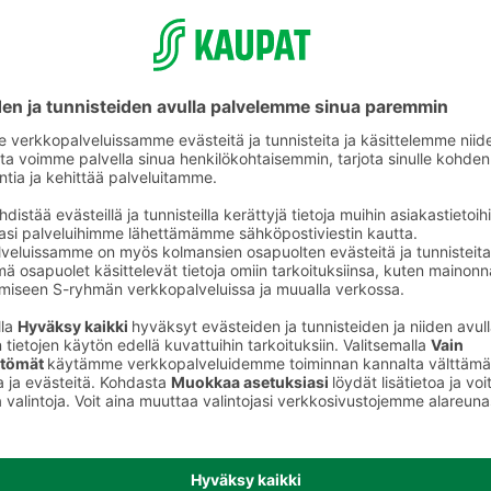
Marjastustarvikkeet