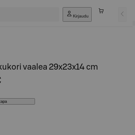
Kirjaudu
kukori vaalea 29x23x14 cm
€
stapa