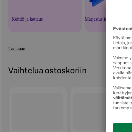
Keittiö ja kattaus
Marjastus ja säilöntä
Ladataan...
Vaihtelua ostoskoriin
Ohita listaus