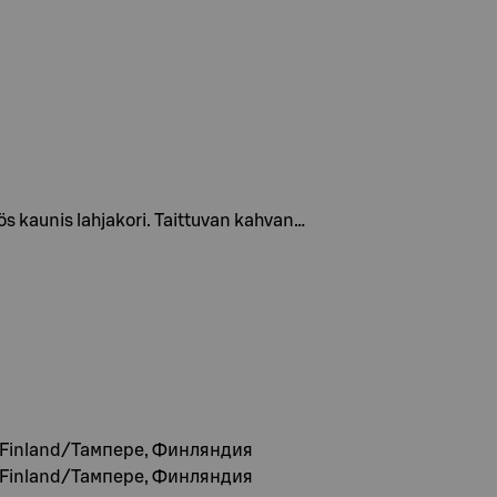
s kaunis lahjakori. Taittuvan kahvan…
, Finland/Тампере, Финляндия
, Finland/Тампере, Финляндия