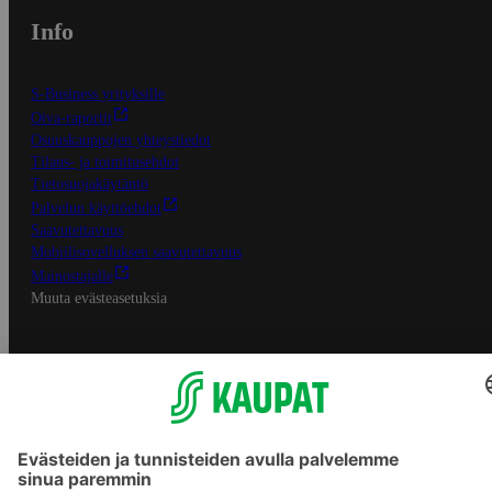
Info
S-Business yrityksille
Oiva-raportit
Osuuskauppojen yhteystiedot
Tilaus- ja toimitusehdot
Tietosuojakäytäntö
Palvelun käyttöehdot
Saavutettavuus
Mobiilisovelluksen saavutettavuus
Mainostajalle
Muuta evästeasetuksia
S-ryhmän palvelut
S-ryhmä
Asiakasomistajuus