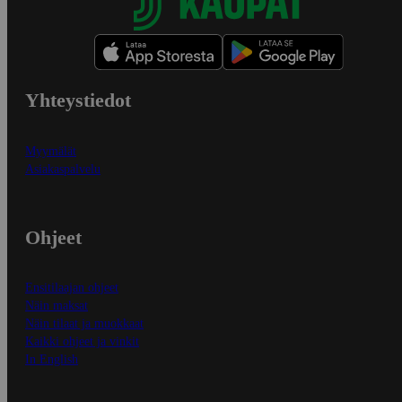
Yhteystiedot
Myymälät
Asiakaspalvelu
Ohjeet
Ensitilaajan ohjeet
Näin maksat
Näin tilaat ja muokkaat
Kaikki ohjeet ja vinkit
In English