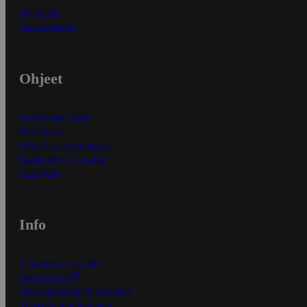
Myymälät
Asiakaspalvelu
Ohjeet
Ensitilaajan ohjeet
Näin maksat
Näin tilaat ja muokkaat
Kaikki ohjeet ja vinkit
In English
Info
S-Business yrityksille
Oiva-raportit
Osuuskauppojen yhteystiedot
Tilaus- ja toimitusehdot