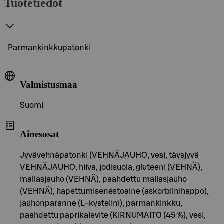
Tuotetiedot
Parmankinkkupatonki
Valmistusmaa
Suomi
Ainesosat
Jyvävehnäpatonki (VEHNÄJAUHO, vesi, täysjyvä
VEHNÄJAUHO, hiiva, jodisuola, gluteeni (VEHNÄ),
mallasjauho (VEHNÄ), paahdettu mallasjauho
(VEHNÄ), hapettumisenestoaine (askorbiinihappo),
jauhonparanne (L-kysteiini), parmankinkku,
paahdettu paprikalevite (KIRNUMAITO (45 %), vesi,