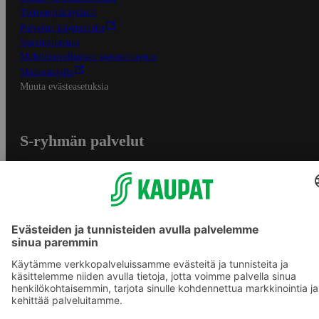
Tietosuojakäytäntö
Palvelun käyttöehdot
Saavutettavuus
Mobiilisovelluksen saavutettavuus
Mainostajalle
Muuta evästeasetuksia
S-ryhmän palvelut
S-ryhmä
Asiakasomistajuus
Yhteishyvä Ruoka -sovellus
S-ostoslista -sovellus
Prisma.fi
Sokos.fi
S-Pankki
Yhteishyvä
Sokos Hotels