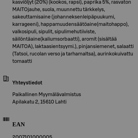
kasviöljyt (20%) (kookos, rapsi), paprika 5%, rasvaton
MAITOjauhe, suola, muunnettu tärkkelys,
sakeuttamisaine (johanneksenleipäpuukumi,
karrageeni), happamuudensäätöaine(maitohappo),
valkosipuli, sipulit, sipulimehutiiviste,
säilöntäaine(kaliumsorbaatti), aromit (sisältää
MAITOA), laktaasientsyymi.), pinjansiemenet, salaatti
(Tatsoi, rucolan verso ja tarhamaltsa), aurinkokuivattu
tomaatti
Yhteystiedot
Paikallinen Myymälävalmistus
Apilakatu 2, 15610 Lahti
EAN
2007101000005