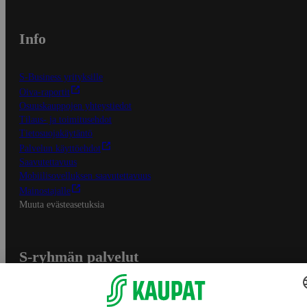
Info
S-Business yrityksille
Oiva-raportit
Osuuskauppojen yhteystiedot
Tilaus- ja toimitusehdot
Tietosuojakäytäntö
Palvelun käyttöehdot
Saavutettavuus
Mobiilisovelluksen saavutettavuus
Mainostajalle
Muuta evästeasetuksia
S-ryhmän palvelut
S-ryhmä