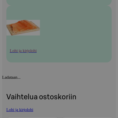
Lohi ja kirjolohi
Ladataan...
Vaihtelua ostoskoriin
Lohi ja kirjolohi
Ohita listaus