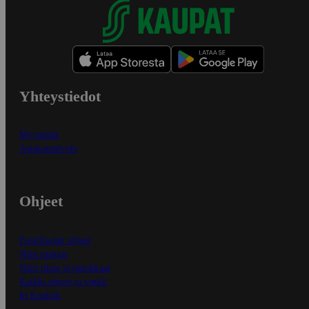
Yhteystiedot
Myymälät
Asiakaspalvelu
Ohjeet
Ensitilaajan ohjeet
Näin maksat
Näin tilaat ja muokkaat
Kaikki ohjeet ja vinkit
In English