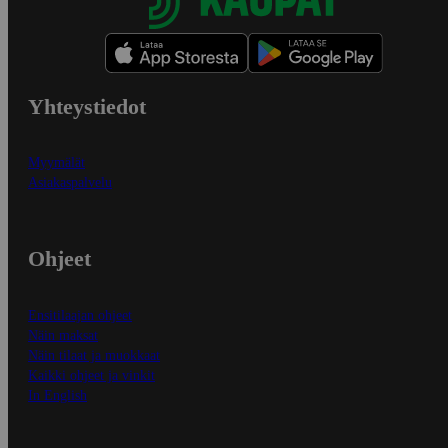
Yhteystiedot
Myymälät
Asiakaspalvelu
Ohjeet
Ensitilaajan ohjeet
Näin maksat
Näin tilaat ja muokkaat
Kaikki ohjeet ja vinkit
In English