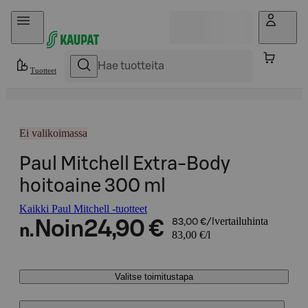
Hyppää sisältöön
Tuotteet
Ei valikoimassa
Paul Mitchell Extra-Body
hoitoaine 300 ml
Kaikki Paul Mitchell -tuotteet
vertailuhinta
Noin
24,90 €
83,00 €/l
n.
83,00 €/l
Valitse toimitustapa