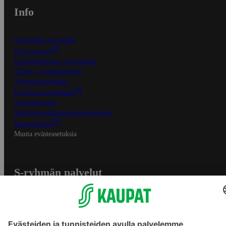
Info
S-Business yrityksille
Oiva-raportit
Osuuskauppojen yhteystiedot
Tilaus- ja toimitusehdot
Tietosuojakäytäntö
Palvelun käyttöehdot
Saavutettavuus
Mobiilisovelluksen saavutettavuus
Mainostajalle
Muuta evästeasetuksia
S-ryhmän palvelut
S-ryhmä
Asiakasomistajuus
Yhteishyvä Ruoka -sovellus