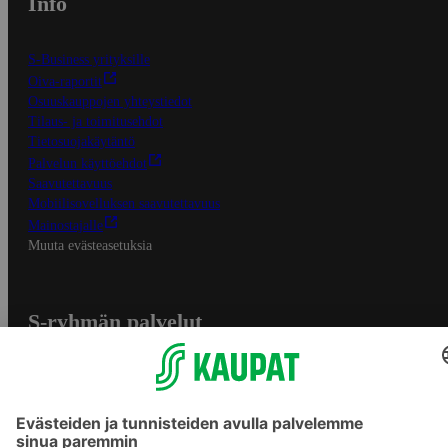
Info
S-Business yrityksille
Oiva-raportit
Osuuskauppojen yhteystiedot
Tilaus- ja toimitusehdot
Tietosuojakäytäntö
Palvelun käyttöehdot
Saavutettavuus
Mobiilisovelluksen saavutettavuus
Mainostajalle
Muuta evästeasetuksia
S-ryhmän palvelut
S-ryhmä
Asiakasomistajuus
Yhteishyvä Ruoka -sovellus
S-ostoslista -sovellus