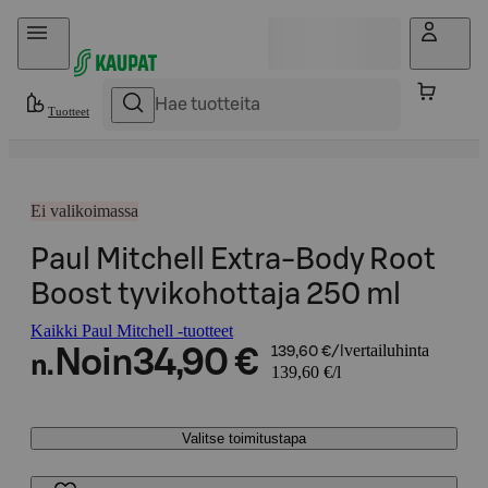
Hyppää sisältöön
Tuotteet
Ei valikoimassa
Paul Mitchell Extra-Body Root
Boost tyvikohottaja 250 ml
Kaikki Paul Mitchell -tuotteet
vertailuhinta
Noin
34,90 €
139,60 €/l
n.
139,60 €/l
Valitse toimitustapa