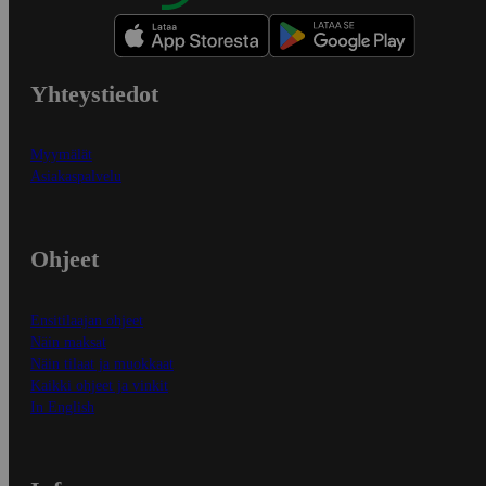
Yhteystiedot
Myymälät
Asiakaspalvelu
Ohjeet
Ensitilaajan ohjeet
Näin maksat
Näin tilaat ja muokkaat
Kaikki ohjeet ja vinkit
In English