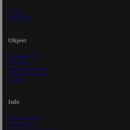
Myymälät
Asiakaspalvelu
Ohjeet
Ensitilaajan ohjeet
Näin maksat
Näin tilaat ja muokkaat
Kaikki ohjeet ja vinkit
In English
Info
S-Business yrityksille
Oiva-raportit