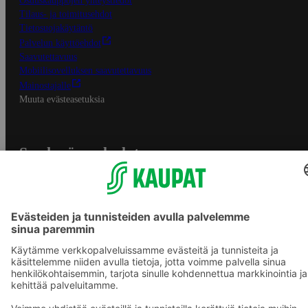
Osuuskauppojen yhteystiedot
Tilaus- ja toimitusehdot
Tietosuojakäytäntö
Palvelun käyttöehdot
Saavutettavuus
Mobiilisovelluksen saavutettavuus
Mainostajalle
Muuta evästeasetuksia
S-ryhmän palvelut
S-ryhmä
Asiakasomistajuus
Yhteishyvä Ruoka -sovellus
S-ostoslista -sovellus
Prisma.fi
Sokos.fi
S-Pankki
Yhteishyvä