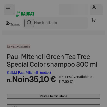
Hyppää sisältöön
Tuotteet
Ei valikoimassa
Paul Mitchell Green Tea Tree
Special Color shampoo 300 ml
Kaikki Paul Mitchell -tuotteet
vertailuhinta
Noin
35,10 €
117,00 €/l
n.
117,00 €/l
Valitse toimitustapa