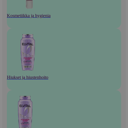
Kosmetiikka ja hygienia
Hiukset ja hiustenhoito