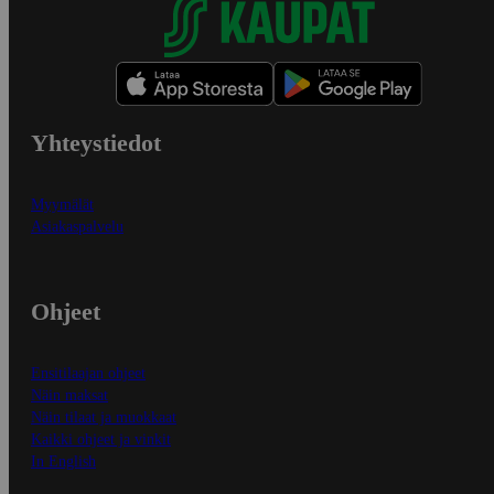
Yhteystiedot
Myymälät
Asiakaspalvelu
Ohjeet
Ensitilaajan ohjeet
Näin maksat
Näin tilaat ja muokkaat
Kaikki ohjeet ja vinkit
In English