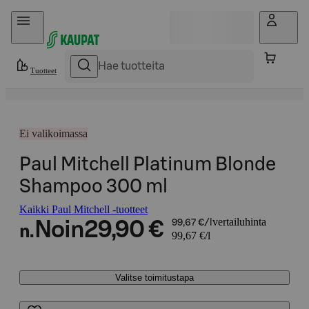
Hyppää sisältöön
Tuotteet
Ei valikoimassa
Paul Mitchell Platinum Blonde
Shampoo 300 ml
Kaikki Paul Mitchell -tuotteet
vertailuhinta
Noin
29,90 €
99,67 €/l
n.
99,67 €/l
Valitse toimitustapa