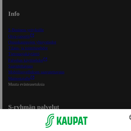
Info
S-Business yrityksille
Oiva-raportit
Osuuskauppojen yhteystiedot
Tilaus- ja toimitusehdot
Tietosuojakäytäntö
Palvelun käyttöehdot
Saavutettavuus
Mobiilisovelluksen saavutettavuus
Mainostajalle
Muuta evästeasetuksia
S-ryhmän palvelut
S-ryhmä
Asiakasomistajuus