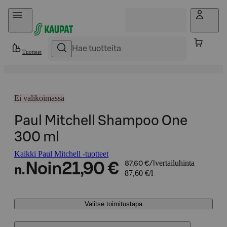
Hyppää sisältöön
Tuotteet
Ei valikoimassa
Paul Mitchell Shampoo One
300 ml
Kaikki Paul Mitchell -tuotteet
vertailuhinta
Noin
21,90 €
87,60 €/l
n.
87,60 €/l
Valitse toimitustapa