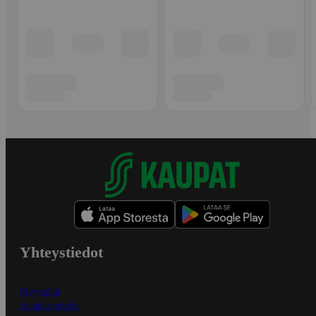
Yhteystiedot
Myymälät
Asiakaspalvelu