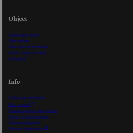
Ohjeet
Ensitilaajan ohjeet
Näin maksat
Näin tilaat ja muokkaat
Kaikki ohjeet ja vinkit
In English
Info
S-Business yrityksille
Oiva-raportit
Osuuskauppojen yhteystiedot
Tilaus- ja toimitusehdot
Tietosuojakäytäntö
Palvelun käyttöehdot