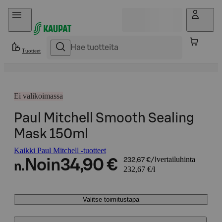
Hyppää sisältöön
Tuotteet
Ei valikoimassa
Paul Mitchell Smooth Sealing
Mask 150ml
Kaikki Paul Mitchell -tuotteet
vertailuhinta
Noin
34,90 €
232,67 €/l
n.
232,67 €/l
Valitse toimitustapa