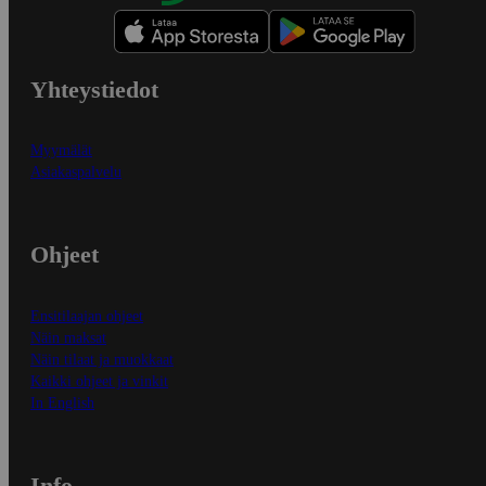
Yhteystiedot
Myymälät
Asiakaspalvelu
Ohjeet
Ensitilaajan ohjeet
Näin maksat
Näin tilaat ja muokkaat
Kaikki ohjeet ja vinkit
In English
Info