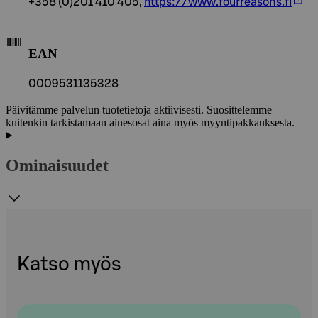
+358 (0)201 410 405,
https://www.fourreasons.fi
EAN
0009531135328
Päivitämme palvelun tuotetietoja aktiivisesti. Suosittelemme
kuitenkin tarkistamaan ainesosat aina myös myyntipakkauksesta.
Ominaisuudet
Katso myös