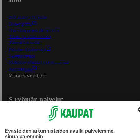
S-Business yrityksille
Oiva-raportit
Osuuskauppojen yhteystiedot
Tilaus- ja toimitusehdot
Tietosuojakäytäntö
Palvelun käyttöehdot
Saavutettavuus
Mobiilisovelluksen saavutettavuus
Mainostajalle
Muuta evästeasetuksia
S-ryhmän palvelut
S-ryhmä
Asiakasomistajuus
Yhteishyvä Ruoka -sovellus
S-ostoslista -sovellus