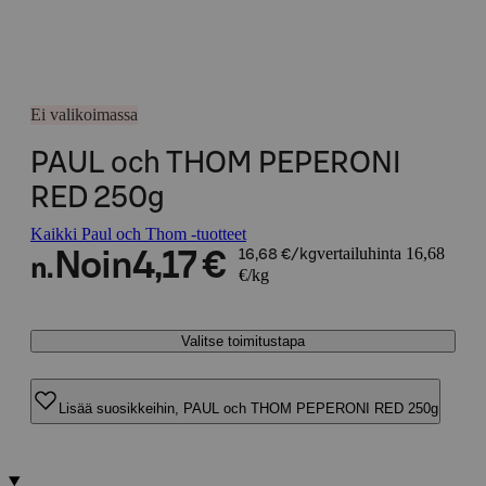
Ei valikoimassa
PAUL och THOM PEPERONI
RED 250g
Kaikki Paul och Thom -tuotteet
vertailuhinta 16,68
Noin
4,17 €
16,68 €/kg
n.
€/kg
Valitse toimitustapa
Lisää suosikkeihin, PAUL och THOM PEPERONI RED 250g