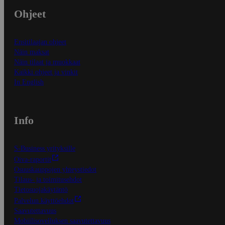
Ohjeet
Ensitilaajan ohjeet
Näin maksat
Näin tilaat ja muokkaat
Kaikki ohjeet ja vinkit
In English
Info
S-Business yrityksille
Oiva-raportit
Osuuskauppojen yhteystiedot
Tilaus- ja toimitusehdot
Tietosuojakäytäntö
Palvelun käyttöehdot
Saavutettavuus
Mobiilisovelluksen saavutettavuus