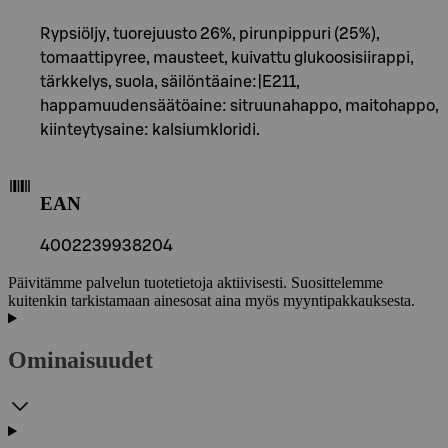
Rypsiöljy, tuorejuusto 26%, pirunpippuri (25%),
tomaattipyree, mausteet, kuivattu glukoosisiirappi,
tärkkelys, suola, säilöntäaine:|E211,
happamuudensäätöaine: sitruunahappo, maitohappo,
kiinteytysaine: kalsiumkloridi.
EAN
4002239938204
Päivitämme palvelun tuotetietoja aktiivisesti. Suosittelemme
kuitenkin tarkistamaan ainesosat aina myös myyntipakkauksesta.
Ominaisuudet