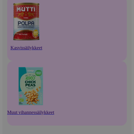
Kasvissäilykkeet
Muut vihannessäilykkeet