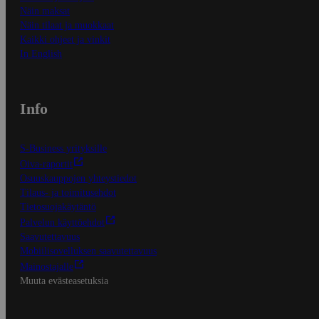
Näin maksat
Näin tilaat ja muokkaat
Kaikki ohjeet ja vinkit
In English
Info
S-Business yrityksille
Oiva-raportit
Osuuskauppojen yhteystiedot
Tilaus- ja toimitusehdot
Tietosuojakäytäntö
Palvelun käyttöehdot
Saavutettavuus
Mobiilisovelluksen saavutettavuus
Mainostajalle
Muuta evästeasetuksia