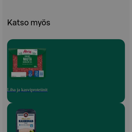
Katso myös
Liha ja kasviproteiinit