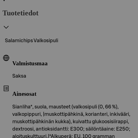
Tuotetiedot
Salamichips Valkosipuli
Valmistusmaa
Saksa
Ainesosat
Sianliha*, suola, mausteet (valkosipuli (0, 66 %),
valkopippuri, |muskottipähkinä, korianteri, inkivääri,
muskottipähkinän kukka), kuivattu glukoosisiirappi,
dextroosi, antioksidantti: E300; säilöntäaine: E250;
aloituskulttuuri.|*Alkuperä: EU. 100 gramman