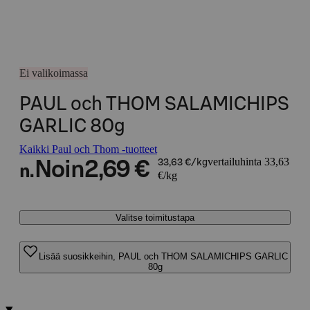
Ei valikoimassa
PAUL och THOM SALAMICHIPS
GARLIC 80g
Kaikki Paul och Thom -tuotteet
vertailuhinta 33,63
Noin
2,69 €
33,63 €/kg
n.
€/kg
Valitse toimitustapa
Lisää suosikkeihin, PAUL och THOM SALAMICHIPS GARLIC
80g