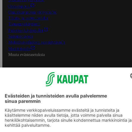
Oiva-raportit
Osuuskauppojen yhteystiedot
Tilaus- ja toimitusehdot
Tietosuojakäytäntö
Palvelun käyttöehdot
Saavutettavuus
Mobiilisovelluksen saavutettavuus
Mainostajalle
Muuta evästeasetuksia
S-ryhmän palvelut
S-ryhmä
Asiakasomistajuus
Yhteishyvä Ruoka -sovellus
S-ostoslista -sovellus
Prisma.fi
Sokos.fi