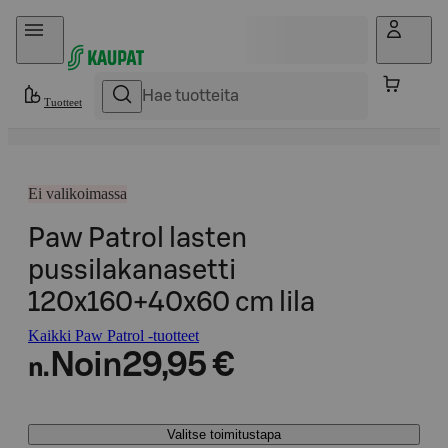
Hyppää sisältöön
Tuotteet
Ei valikoimassa
Paw Patrol lasten
pussilakanasetti
120x160+40x60 cm lila
Kaikki Paw Patrol -tuotteet
Noin
29,95 €
n.
Valitse toimitustapa