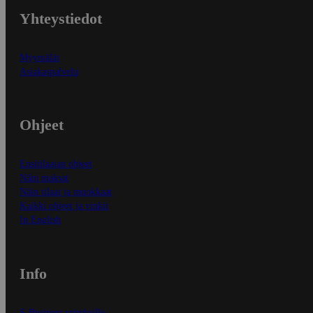
Yhteystiedot
Myymälät
Asiakaspalvelu
Ohjeet
Ensitilaajan ohjeet
Näin maksat
Näin tilaat ja muokkaat
Kaikki ohjeet ja vinkit
In English
Info
S-Business yrityksille