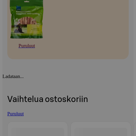
Puruluut
Ladataan...
Vaihtelua ostoskoriin
Puruluut
Ohita listaus