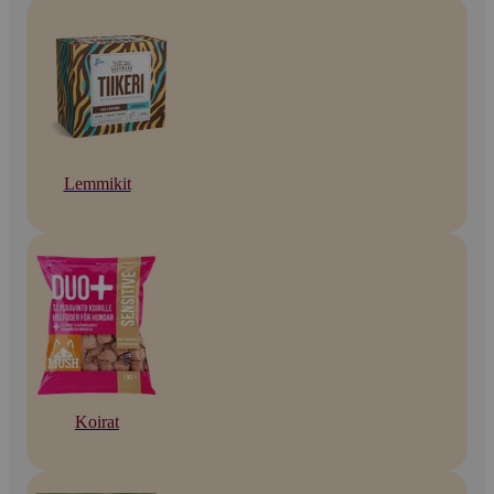
Lemmikit
Koirat