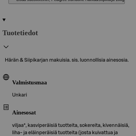
Tuotetiedot
Härän & Siipikarjan makuisia. sis. luonnollisia ainesosia.
Valmistusmaa
Unkari
Ainesosat
viljaa*, kasviperäisiä tuotteita, sokereita, kivennäisiä,
liha- ja eläinperäisiä tuotteita (josta kuivattua ja