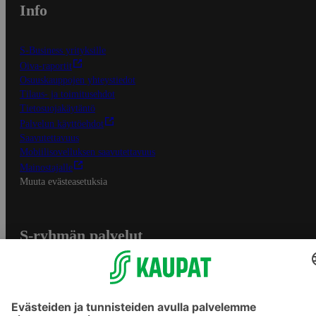
Info
S-Business yrityksille
Oiva-raportit
Osuuskauppojen yhteystiedot
Tilaus- ja toimitusehdot
Tietosuojakäytäntö
Palvelun käyttöehdot
Saavutettavuus
Mobiilisovelluksen saavutettavuus
Mainostajalle
Muuta evästeasetuksia
S-ryhmän palvelut
S-ryhmä
Asiakasomistajuus
Yhteishyvä Ruoka -sovellus