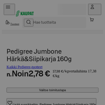
Hyppää sisältöön
Tuotteet
Pedigree Jumbone
Härkä&Siipikarja 160g
Kaikki Pedigree-tuotteet
vertailuhinta 17,38
Noin
2,78 €
17,38 €/kg
n.
€/kg
Valitse toimitustapa
Lisää suosikkeihin, Pedigree Jumbone Härkä&Siipikarja 160g