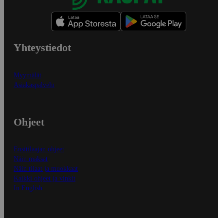
Yhteystiedot
Myymälät
Asiakaspalvelu
Ohjeet
Ensitilaajan ohjeet
Näin maksat
Näin tilaat ja muokkaat
Kaikki ohjeet ja vinkit
In English