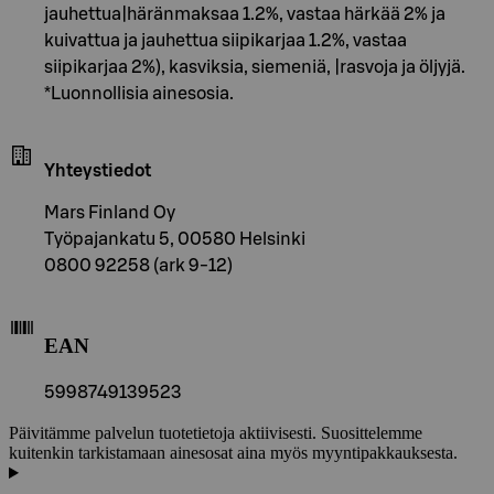
jauhettua|häränmaksaa 1.2%, vastaa härkää 2% ja
kuivattua ja jauhettua siipikarjaa 1.2%, vastaa
siipikarjaa 2%), kasviksia, siemeniä, |rasvoja ja öljyjä.
*Luonnollisia ainesosia.
Yhteystiedot
Mars Finland Oy
Työpajankatu 5, 00580 Helsinki
0800 92258 (ark 9-12)
EAN
5998749139523
Päivitämme palvelun tuotetietoja aktiivisesti. Suosittelemme
kuitenkin tarkistamaan ainesosat aina myös myyntipakkauksesta.