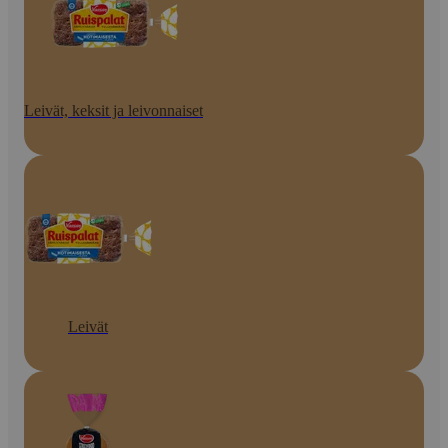
Leivät, keksit ja leivonnaiset
Leivät