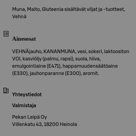
Muna, Maito, Gluteenia sisältävät viljat ja -tuotteet,
Vehnä
Ainesosat
VEHNÄjauho, KANANMUNA, vesi, sokeri, laktoositon
VOI, kasviöljy (palmu, rapsi), suola, hiiva,
emulgointiaine (E471), happamuudensäätöaine
(E330), jauhonparanne (E300), aromit.
Yhteystiedot
Valmistaja
Pekan Leipä Oy
Villenkatu 43, 18200 Heinola