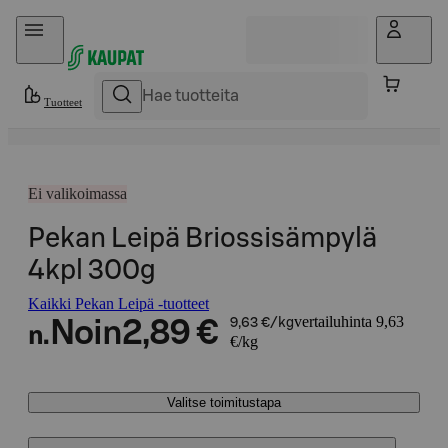
Hyppää sisältöön
Tuotteet
Ei valikoimassa
Pekan Leipä Briossisämpylä
4kpl 300g
Kaikki Pekan Leipä -tuotteet
vertailuhinta 9,63
Noin
2,89 €
9,63 €/kg
n.
€/kg
Valitse toimitustapa