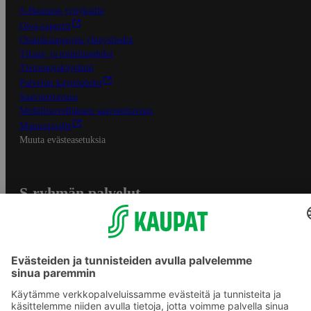
S-Business yrityksille
Oiva-raportit
Osuuskauppojen yhteystiedot
Tilaus- ja toimitusehdot
Tietosuojakäytäntö
Palvelun käyttöehdot
Saavutettavuus
Mobiilisovelluksen saavutettavuus
Mainostajalle
Muuta evästeasetuksia
S-ryhmän palvelut
S-ryhmä
Asiakasomistajuus
Yhteishyvä Ruoka -sovellus
S-ostoslista -sovellus
Prisma.fi
Sokos.fi