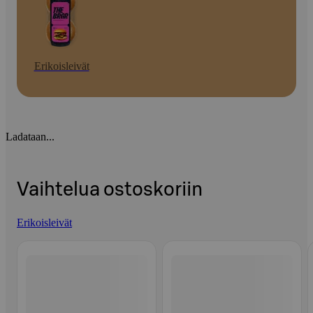
Erikoisleivät
Ladataan...
Vaihtelua ostoskoriin
Erikoisleivät
Ohita listaus