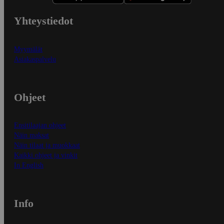
Yhteystiedot
Myymälät
Asiakaspalvelu
Ohjeet
Ensitilaajan ohjeet
Näin maksat
Näin tilaat ja muokkaat
Kaikki ohjeet ja vinkit
In English
Info