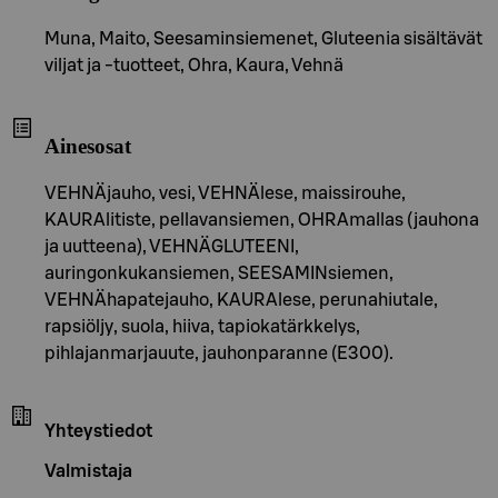
Muna, Maito, Seesaminsiemenet, Gluteenia sisältävät
viljat ja -tuotteet, Ohra, Kaura, Vehnä
Ainesosat
VEHNÄjauho, vesi, VEHNÄlese, maissirouhe,
KAURAlitiste, pellavansiemen, OHRAmallas (jauhona
ja uutteena), VEHNÄGLUTEENI,
auringonkukansiemen, SEESAMINsiemen,
VEHNÄhapatejauho, KAURAlese, perunahiutale,
rapsiöljy, suola, hiiva, tapiokatärkkelys,
pihlajanmarjauute, jauhonparanne (E300).
Yhteystiedot
Valmistaja