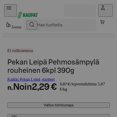
Hyppää sisältöön
Tuotteet
Ei valikoimassa
Pekan Leipä Pehmosämpylä
rouheinen 6kpl 390g
Kaikki Pekan Leipä -tuotteet
vertailuhinta 5,87
Noin
2,29 €
5,87 €/kg
n.
€/kg
Valitse toimitustapa