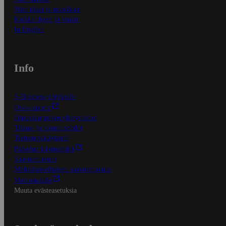
Näin tilaat ja muokkaat
Kaikki ohjeet ja vinkit
In English
Info
S-Business yrityksille
Oiva-raportit
Osuuskauppojen yhteystiedot
Tilaus- ja toimitusehdot
Tietosuojakäytäntö
Palvelun käyttöehdot
Saavutettavuus
Mobiilisovelluksen saavutettavuus
Mainostajalle
Muuta evästeasetuksia