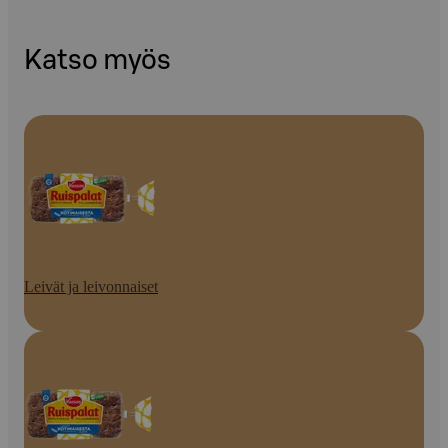
Katso myös
Leivät ja leivonnaiset