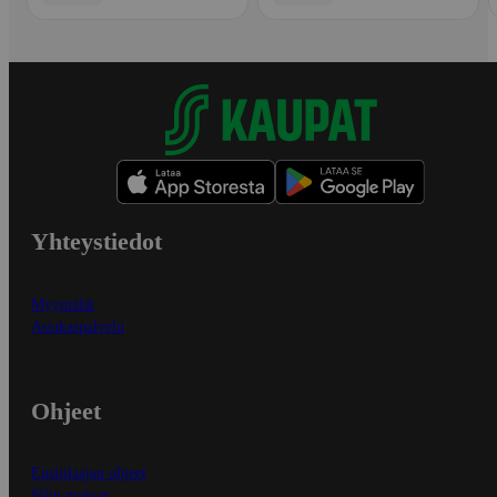
Yhteystiedot
Myymälät
Asiakaspalvelu
Ohjeet
Ensitilaajan ohjeet
Näin maksat