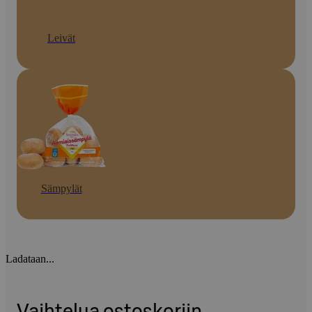
Leivät
Sämpylät
Ladataan...
Vaihtelua ostoskoriin