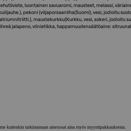
utiiviste, luontainen savuaromi, mausteet, melassi, väriaine 
lijauhe.), pekoni (viljaporsaanliha(Suomi), vesi, jodioitu suola
riumnitriitti.), maustekurkku(Kurkku, vesi, sokeri, jodioitu s
, Vihreä jalapeno, viinietikka, happamuudensäätöaine: sitruun
lemme kuitenkin tarkistamaan ainesosat aina myös myyntipakkauksesta.