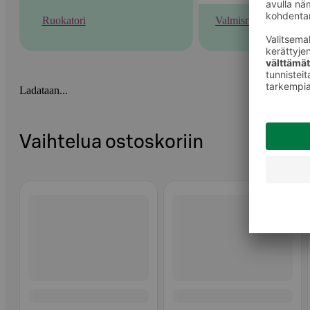
Ruokatori
Valmisruoka
Ladataan...
Vaihtelua ostoskoriin
Ohita listaus