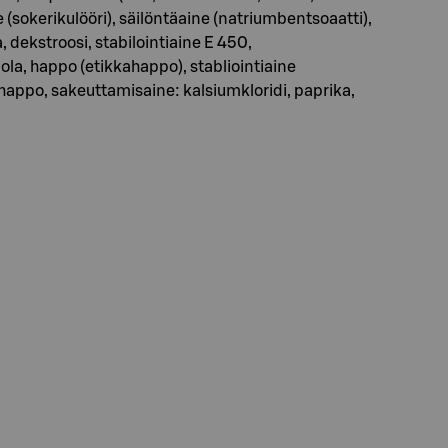
(sokerikulööri), säilöntäaine (natriumbentsoaatti),
, dekstroosi, stabilointiaine E 450,
uola, happo (etikkahappo), stabliointiaine
ahappo, sakeuttamisaine: kalsiumkloridi, paprika,