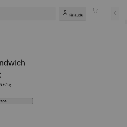
Kirjaudu
andwich
€
65 €/kg
stapa