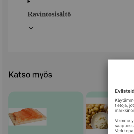
Ravintosisältö
Katso myös