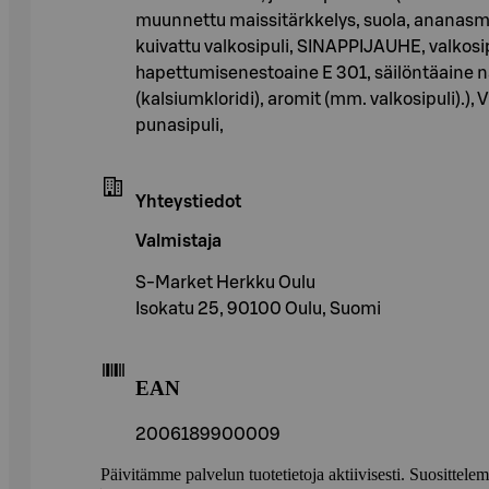
muunnettu maissitärkkelys, suola, ananasmeh
kuivattu valkosipuli, SINAPPIJAUHE, valkosipu
hapettumisenestoaine E 301, säilöntäaine nat
(kalsiumkloridi), aromit (mm. valkosipuli).)
punasipuli,
Yhteystiedot
Valmistaja
S-Market Herkku Oulu
Isokatu 25, 90100 Oulu, Suomi
EAN
2006189900009
Päivitämme palvelun tuotetietoja aktiivisesti. Suositte