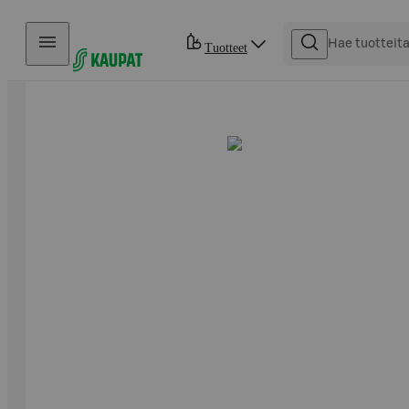
Hyppää sisältöön
Tuotteet