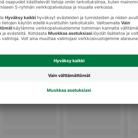
Muu tuore valmisruoka