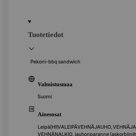
Tuotetiedot
Pekoni-bbq sandwich
Valmistusmaa
Suomi
Ainesosat
Leipä(HIIVALEIPÄVEHNÄJAUHO, VEHNÄJAUHO, ves
VEHNÄNALKIO, jauhonparanne (askorbiinihapp