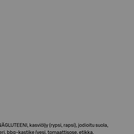
UTEENI, kasviöljy (rypsi, rapsi), jodioitu suola,
 bbq-kastike (vesi, tomaattisose, etikka,