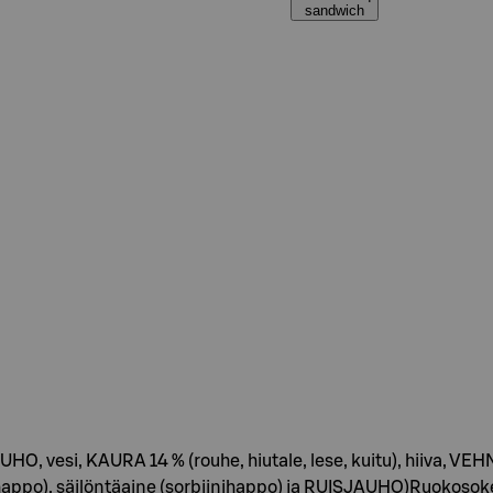
sandwich
i, KAURA 14 % (rouhe, hiutale, lese, kuitu), hiiva, VEHNÄGL
o), säilöntäaine (sorbiinihappo) ja RUISJAUHO)Ruokosokeri,