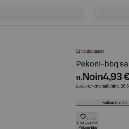
Ei valikoimassa
Pekoni-bbq s
Noin
4,93 
n.
vertailuhinta 26,
26,65 €/kg
Valitse toimitu
Lisää
suosikkeihin,
Pekoni-bbq