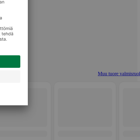
Muu tuore valmisruo