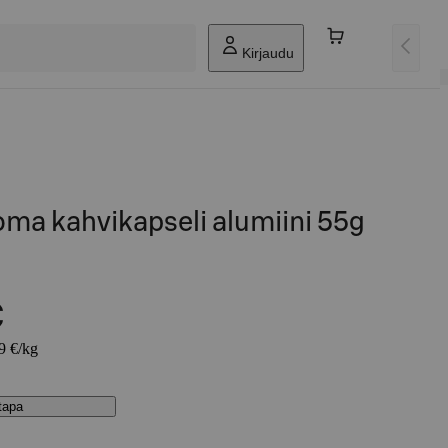
Kirjaudu
roma kahvikapseli alumiini 55g
€
09 €/kg
stapa