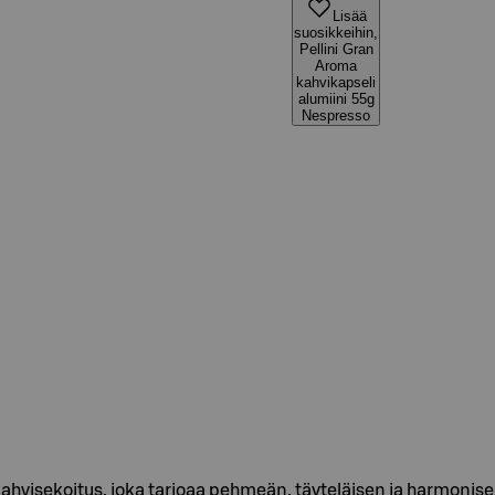
Lisää
suosikkeihin,
Pellini Gran
Aroma
kahvikapseli
alumiini 55g
Nespresso
kahvisekoitus, joka tarjoaa pehmeän, täyteläisen ja harmon