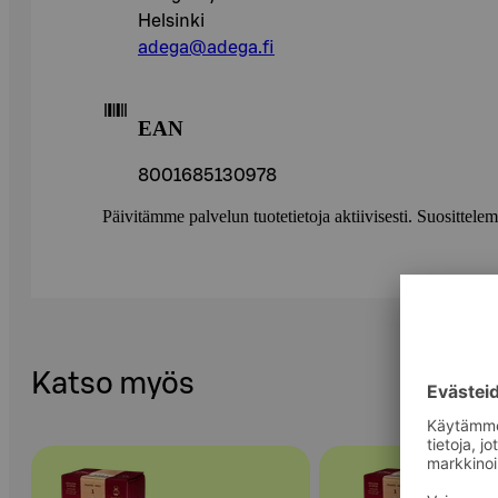
Helsinki
adega@adega.fi
EAN
8001685130978
Päivitämme palvelun tuotetietoja aktiivisesti. Suositte
Katso myös