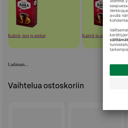
Kahvit, teet ja mehut
Kahvit ja suodatinpaperit
Ladataan...
Vaihtelua ostoskoriin
Ohita listaus