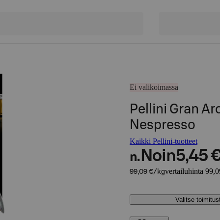
Ei valikoimassa
Pellini Gran A
Nespresso
Kaikki Pellini-tuotteet
Noin
5,45 
n.
vertailuhinta 99,
99,09 €/kg
Valitse toimitu