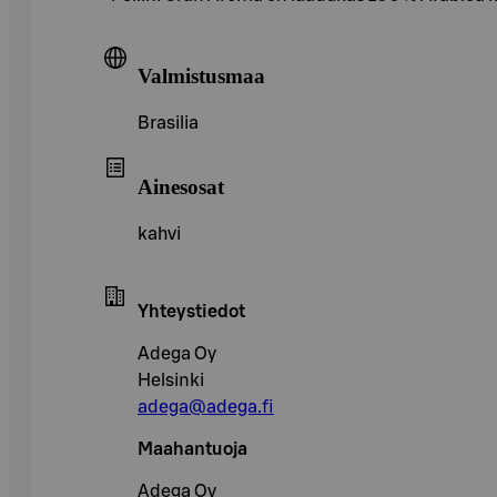
Valmistusmaa
Brasilia
Ainesosat
kahvi
Yhteystiedot
Adega Oy
Helsinki
adega@adega.fi
Maahantuoja
Adega Oy