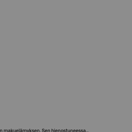
isen makuelämyksen. Sen hienostuneessa…