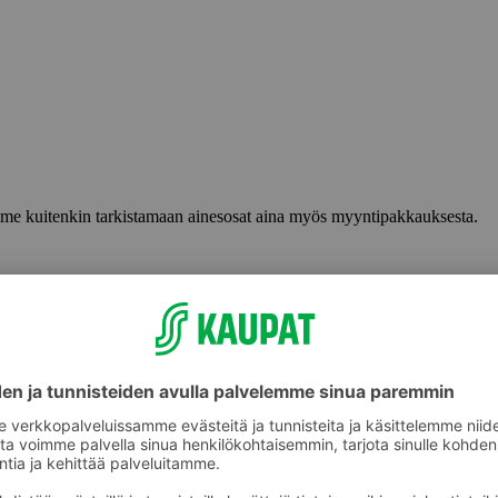
lemme kuitenkin tarkistamaan ainesosat aina myös myyntipakkauksesta.