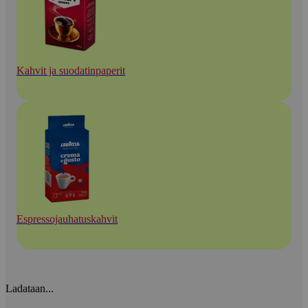
Kahvit ja suodatinpaperit
Espressojauhatuskahvit
Ladataan...