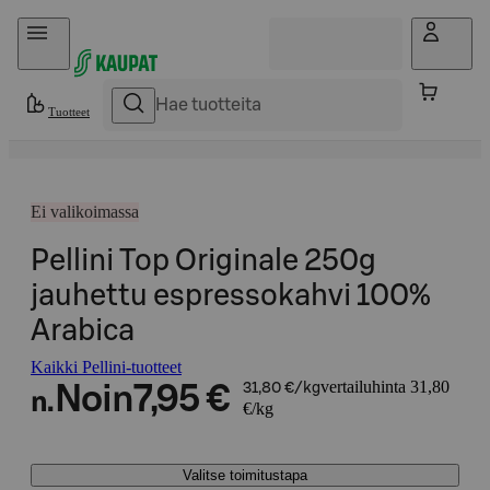
Hyppää sisältöön
Tuotteet
Ei valikoimassa
Pellini Top Originale 250g
jauhettu espressokahvi 100%
Arabica
Kaikki Pellini-tuotteet
vertailuhinta 31,80
Noin
7,95 €
31,80 €/kg
n.
€/kg
Valitse toimitustapa