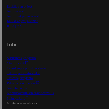
Ensitilaajan ohjeet
Näin maksat
Näin tilaat ja muokkaat
Kaikki ohjeet ja vinkit
In English
Info
S-Business yrityksille
Oiva-raportit
Osuuskauppojen yhteystiedot
Tilaus- ja toimitusehdot
Tietosuojakäytäntö
Palvelun käyttöehdot
Saavutettavuus
Mobiilisovelluksen saavutettavuus
Mainostajalle
Muuta evästeasetuksia