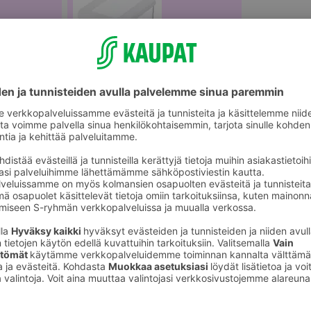
älineet
Säilytysrasiat ja -purkit