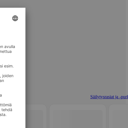
Säilytysrasiat ja -pur