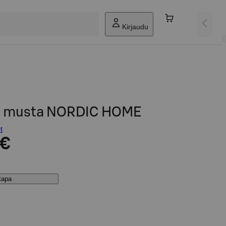
Kirjaudu
ee musta NORDIC HOME
t
 €
stapa