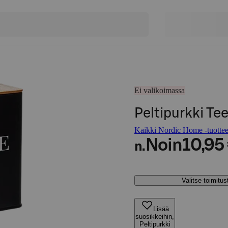
Ei valikoimassa
Peltipurkki T
Kaikki Nordic Home -tuottee
Noin
10,95
n.
Valitse toimitu
Lisää
suosikkeihin,
Peltipurkki