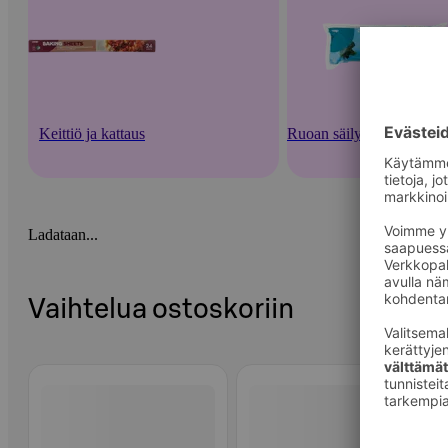
Keittiö ja kattaus
Ruoan säilytysastiat ja -v
Ladataan...
Vaihtelua ostoskoriin
Ohita listaus