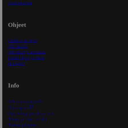
Asiakaspalvelu
Ohjeet
Ensitilaajan ohjeet
Näin maksat
Näin tilaat ja muokkaat
Kaikki ohjeet ja vinkit
In English
Info
S-Business yrityksille
Oiva-raportit
Osuuskauppojen yhteystiedot
Tilaus- ja toimitusehdot
Tietosuojakäytäntö