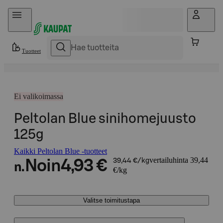
Hyppää sisältöön
Tuotteet
Ei valikoimassa
Peltolan Blue sinihomejuusto
125g
Kaikki Peltolan Blue -tuotteet
vertailuhinta 39,44
Noin
4,93 €
39,44 €/kg
n.
€/kg
Valitse toimitustapa