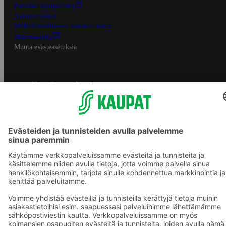
Palvelun käyttöehdot
Saavutettavuus
Mobiilisovelluksen saavutettavuus
Mainostajalle
Muuta evästeasetuksia
S-ryhmän palvelut
S-ryhmä
Asiakasomistajuus
Yhteishyvä Ruoka -sovellus
S-ostoslista -sovellus
Prisma.fi
Sokos.fi
S-Pankki
Yhteishyvä
Sokos Hotels
Raflaamo