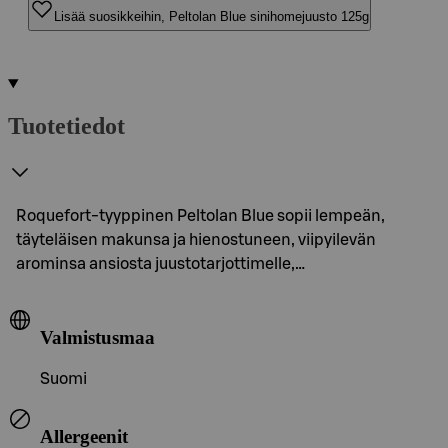
Lisää suosikkeihin, Peltolan Blue sinihomejuusto 125g
Tuotetiedot
Roquefort-tyyppinen Peltolan Blue sopii lempeän,
täyteläisen makunsa ja hienostuneen, viipyilevän
arominsa ansiosta juustotarjottimelle,…
Valmistusmaa
Suomi
Allergeenit