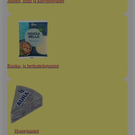
Juustot, tofut ja kasvipohjaiset
Ruoka- ja herkuttelujuustot
Homejuustot