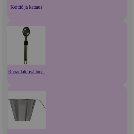
Keittiö ja kattaus
Ruoanlaittovälineet