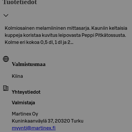
Tuotetiedot
Kolmiosainen melamiininen mittasarja. Kauniin keltaisia
kuppeja koristaa kuvitus leipovasta Peppi Pitkätossusta.
Kolme eri kokoa 0,5 dl, 1 dl ja 2…
Valmistusmaa
Kiina
Yhteystiedot
Valmistaja
Martinex Oy
Kuninkaanväylä 37, 20320 Turku
myynti@martinex.fi