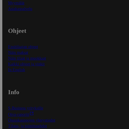
Myymälät
Asiakaspalvelu
Ohjeet
Ensitilaajan ohjeet
Näin maksat
Näin tilaat ja muokkaat
Kaikki ohjeet ja vinkit
In English
Info
S-Business yrityksille
Oiva-raportit
Osuuskauppojen yhteystiedot
Tilaus- ja toimitusehdot