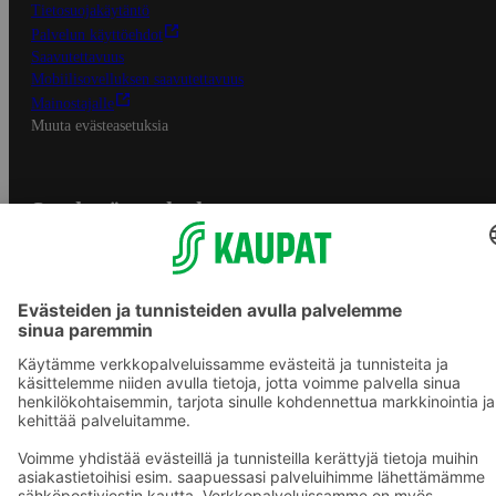
Tietosuojakäytäntö
Palvelun käyttöehdot
Saavutettavuus
Mobiilisovelluksen saavutettavuus
Mainostajalle
Muuta evästeasetuksia
S-ryhmän palvelut
S-ryhmä
Asiakasomistajuus
Yhteishyvä Ruoka -sovellus
S-ostoslista -sovellus
Prisma.fi
Sokos.fi
S-Pankki
Yhteishyvä
Sokos Hotels
Raflaamo