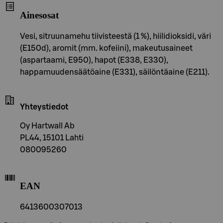
Ainesosat
Vesi, sitruunamehu tiivisteestä (1 %), hiilidioksidi, väri
(E150d), aromit (mm. kofeiini), makeutusaineet
(aspartaami, E950), hapot (E338, E330),
happamuudensäätöaine (E331), säilöntäaine (E211).
Yhteystiedot
Oy Hartwall Ab
PL44, 15101 Lahti
080095260
EAN
6413600307013