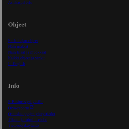
Asiakaspalvelu
Ohjeet
Ensitilaajan ohjeet
Näin maksat
Näin tilaat ja muokkaat
Kaikki ohjeet ja vinkit
In English
Info
S-Business yrityksille
Oiva-raportit
Osuuskauppojen yhteystiedot
Tilaus- ja toimitusehdot
Tietosuojakäytäntö