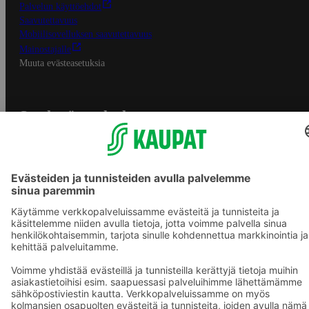
Palvelun käyttöehdot
Saavutettavuus
Mobiilisovelluksen saavutettavuus
Mainostajalle
Muuta evästeasetuksia
S-ryhmän palvelut
S-ryhmä
Asiakasomistajuus
Yhteishyvä Ruoka -sovellus
S-ostoslista -sovellus
Prisma.fi
Sokos.fi
S-Pankki
Yhteishyvä
Sokos Hotels
Raflaamo