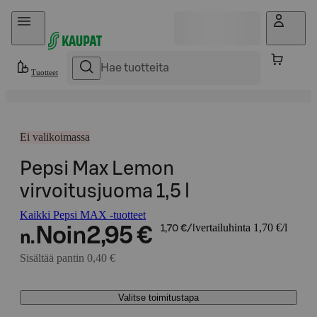
Hyppää sisältöön
Tuotteet
Ei valikoimassa
Pepsi Max Lemon
virvoitusjuoma 1,5 l
Kaikki Pepsi MAX -tuotteet
vertailuhinta 1,70 €/l
Noin
2,95 €
1,70 €/l
n.
Sisältää pantin 0,40 €
Valitse toimitustapa