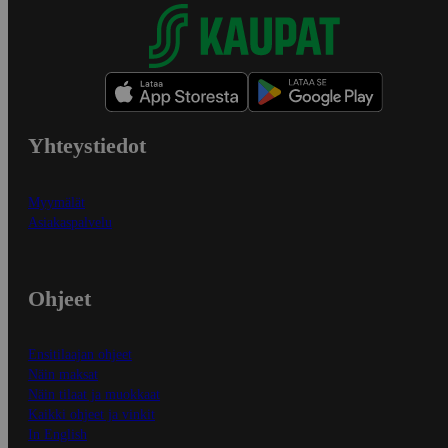
Yhteystiedot
Myymälät
Asiakaspalvelu
Ohjeet
Ensitilaajan ohjeet
Näin maksat
Näin tilaat ja muokkaat
Kaikki ohjeet ja vinkit
In English