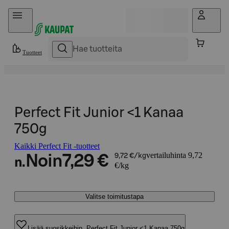
Hyppää sisältöön
Tuotteet
Perfect Fit Junior <1 Kanaa
750g
Kaikki Perfect Fit -tuotteet
vertailuhinta 9,72
Noin
7,29 €
9,72 €/kg
n.
€/kg
Valitse toimitustapa
Lisää suosikkeihin, Perfect Fit Junior <1 Kanaa 750g