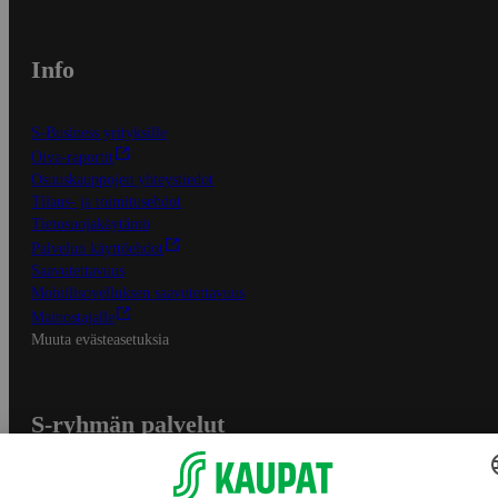
Info
S-Business yrityksille
Oiva-raportit
Osuuskauppojen yhteystiedot
Tilaus- ja toimitusehdot
Tietosuojakäytäntö
Palvelun käyttöehdot
Saavutettavuus
Mobiilisovelluksen saavutettavuus
Mainostajalle
Muuta evästeasetuksia
S-ryhmän palvelut
S-ryhmä