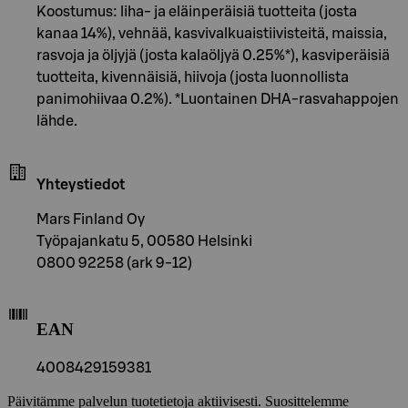
Koostumus: liha- ja eläinperäisiä tuotteita (josta
kanaa 14%), vehnää, kasvivalkuaistiivisteitä, maissia,
rasvoja ja öljyjä (josta kalaöljyä 0.25%*), kasviperäisiä
tuotteita, kivennäisiä, hiivoja (josta luonnollista
panimohiivaa 0.2%). *Luontainen DHA-rasvahappojen
lähde.
Yhteystiedot
Mars Finland Oy
Työpajankatu 5, 00580 Helsinki
0800 92258 (ark 9-12)
EAN
4008429159381
Päivitämme palvelun tuotetietoja aktiivisesti. Suosittelemme