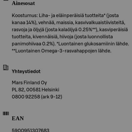
Ainesosat
Koostumus: Liha- ja eläinperäisiä tuotteita* (josta
kanaa 14%), vehnää, maissia, kasvivalkuaistiivisteitä,
rasvoja ja öljyjä (josta kalaöljyä 0.25%**), kasviperäisiä
tuotteita, kivennäisiä, hiivoja (josta luonnollista
panimohiivaa 0.2%). *Luontainen glukosamiinin lähde.
**Luontainen Omega-3-rasvahappojen lähde.
Yhteystiedot
Mars Finland Oy
PL 82, 00581 Helsinki
0800 92258 (ark 9-12)
EAN
5900951307683