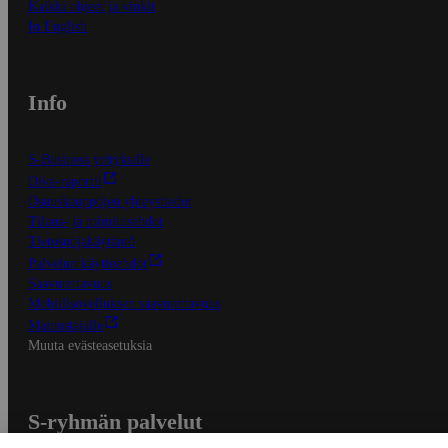
Kaikki ohjeet ja vinkit
In English
Info
S-Business yrityksille
Oiva-raportit
Osuuskauppojen yhteystiedot
Tilaus- ja toimitusehdot
Tietosuojakäytäntö
Palvelun käyttöehdot
Saavutettavuus
Mobiilisovelluksen saavutettavuus
Mainostajalle
Muuta evästeasetuksia
S-ryhmän palvelut