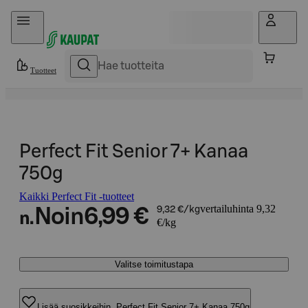
Hyppää sisältöön
Tuotteet
Perfect Fit Senior 7+ Kanaa
750g
Kaikki Perfect Fit -tuotteet
vertailuhinta 9,32
Noin
6,99 €
9,32 €/kg
n.
€/kg
Valitse toimitustapa
Lisää suosikkeihin, Perfect Fit Senior 7+ Kanaa 750g