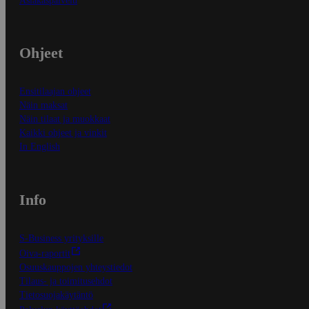
Asiakaspalvelu
Ohjeet
Ensitilaajan ohjeet
Näin maksat
Näin tilaat ja muokkaat
Kaikki ohjeet ja vinkit
In English
Info
S-Business yrityksille
Oiva-raportit
Osuuskauppojen yhteystiedot
Tilaus- ja toimitusehdot
Tietosuojakäytäntö