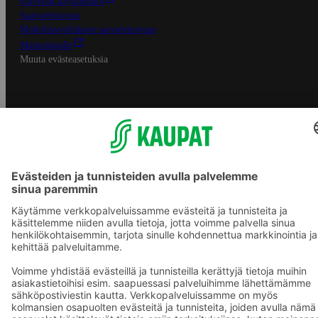
Palvelun käyttöehdot
Saavutettavuus
Mobiilisovelluksen saavutettavuus
Mainostajalle
Muuta evästeasetuksia
S-ryhmän palvelut
S-ryhmä
Asiakasomistajuus
Yhteishyvä Ruoka -sovellus
S-ostoslista -sovellus
Prisma.fi
Sokos.fi
S-Pankki
Yhteishyvä
Sokos Hotels
Raflaamo