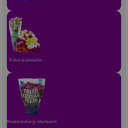
Kukat ja puutarha
Ruukkukukat ja viherkasvit