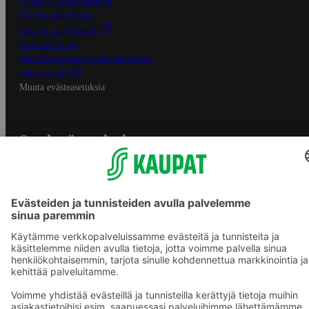
Tilaus- ja toimitusehdot
Tietosuojakäytäntö
Palvelun käyttöehdot
Saavutettavuus
Mobiilisovelluksen saavutettavuus
Mainostajalle
Muuta evästeasetuksia
S-ryhmän palvelut
S-ryhmä
Asiakasomistajuus
Yhteishyvä Ruoka -sovellus
S-ostoslista -sovellus
Prisma.fi
Sokos.fi
S-Pankki
Yhteishyvä
Sokos Hotels