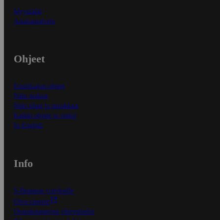
Myymälät
Asiakaspalvelu
Ohjeet
Ensitilaajan ohjeet
Näin maksat
Näin tilaat ja muokkaat
Kaikki ohjeet ja vinkit
In English
Info
S-Business yrityksille
Oiva-raportit
Osuuskauppojen yhteystiedot