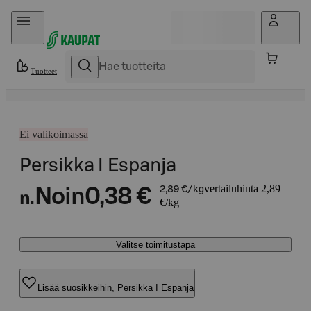
Hyppää sisältöön
Tuotteet
Ei valikoimassa
Persikka I Espanja
vertailuhinta 2,89
Noin
0,38 €
2,89 €/kg
n.
€/kg
Valitse toimitustapa
Lisää suosikkeihin, Persikka I Espanja