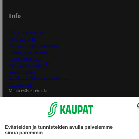
Info
S-Business yrityksille
Oiva-raportit
Osuuskauppojen yhteystiedot
Tilaus- ja toimitusehdot
Tietosuojakäytäntö
Palvelun käyttöehdot
Saavutettavuus
Mobiilisovelluksen saavutettavuus
Mainostajalle
Muuta evästeasetuksia
S-ryhmän palvelut
S-ryhmä