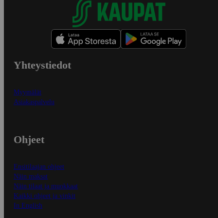
Yhteystiedot
Myymälät
Asiakaspalvelu
Ohjeet
Ensitilaajan ohjeet
Näin maksat
Näin tilaat ja muokkaat
Kaikki ohjeet ja vinkit
In English