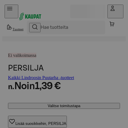
Hyppää sisältöön
Tuotteet
Ei valikoimassa
PERSILJA
Kaikki Lindroosin Puutarha -tuotteet
Noin
1,39 €
n.
Valitse toimitustapa
Lisää suosikkeihin, PERSILJA