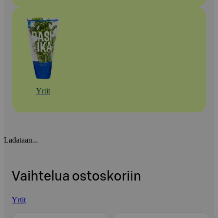
Yrtit
Ladataan...
Vaihtelua ostoskoriin
Yrtit
Ohita listaus