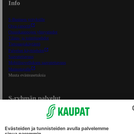
Info
S-Business yrityksille
Oiva-raportit
Osuuskauppojen yhteystiedot
Tilaus- ja toimitusehdot
Tietosuojakäytäntö
Palvelun käyttöehdot
Saavutettavuus
Mobiilisovelluksen saavutettavuus
Mainostajalle
Muuta evästeasetuksia
S-ryhmän palvelut
S-ryhmä
Asiakasomistajuus
Yhteishyvä Ruoka -sovellus