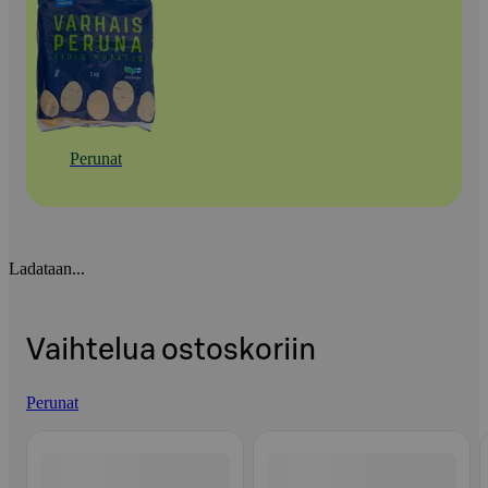
Perunat
Ladataan...
Vaihtelua ostoskoriin
Perunat
Ohita listaus