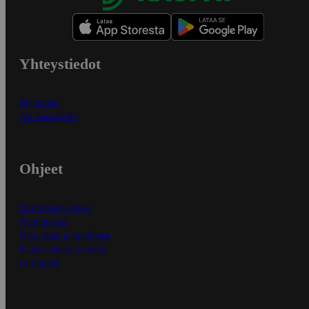
Yhteystiedot
Myymälät
Asiakaspalvelu
Ohjeet
Ensitilaajan ohjeet
Näin maksat
Näin tilaat ja muokkaat
Kaikki ohjeet ja vinkit
In English