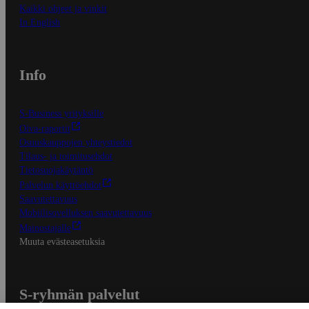
Kaikki ohjeet ja vinkit
In English
Info
S-Business yrityksille
Oiva-raportit
Osuuskauppojen yhteystiedot
Tilaus- ja toimitusehdot
Tietosuojakäytäntö
Palvelun käyttöehdot
Saavutettavuus
Mobiilisovelluksen saavutettavuus
Mainostajalle
Muuta evästeasetuksia
S-ryhmän palvelut