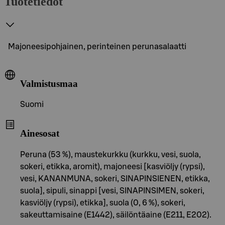
Tuotetiedot
Majoneesipohjainen, perinteinen perunasalaatti
Valmistusmaa
Suomi
Ainesosat
Peruna (53 %), maustekurkku (kurkku, vesi, suola,
sokeri, etikka, aromit), majoneesi [kasviöljy (rypsi),
vesi, KANANMUNA, sokeri, SINAPINSIENEN, etikka,
suola], sipuli, sinappi [vesi, SINAPINSIMEN, sokeri,
kasviöljy (rypsi), etikka], suola (0, 6 %), sokeri,
sakeuttamisaine (E1442), säilöntäaine (E211, E202).