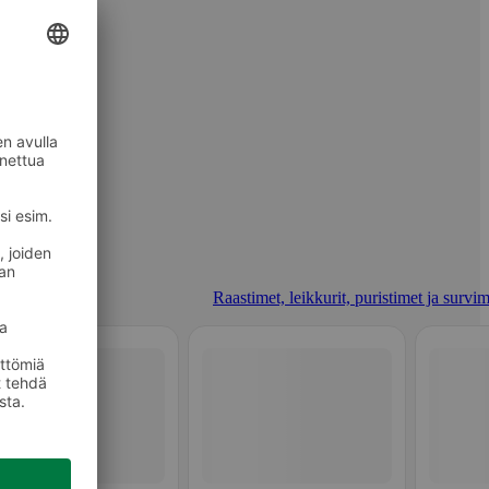
Raastimet, leikkurit, puristimet ja survim