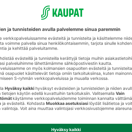
Raastimet, leikkurit, puristimet ja
survimet