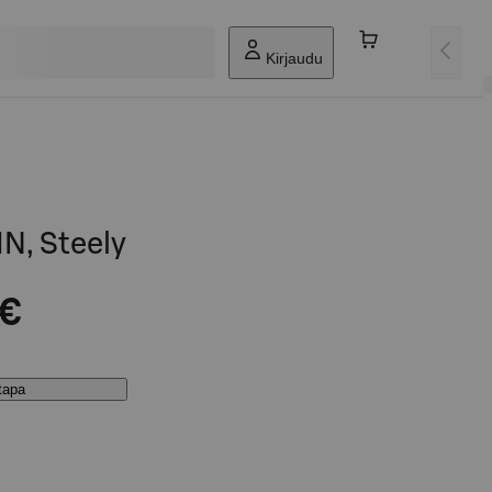
Kirjaudu
, Steely
 €
stapa