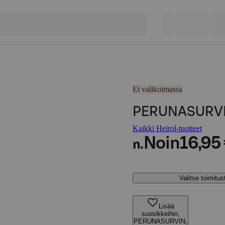
Ei valikoimassa
PERUNASURVIN
Kaikki Heirol-tuotteet
Noin
16,95
n.
Valitse toimitu
Lisää
suosikkeihin,
PERUNASURVIN,