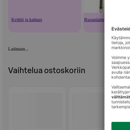
Keittiö ja kattaus
Ruoanlaittovälineet
Ladataan...
Vaihtelua ostoskoriin
Ohita listaus