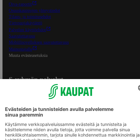
Oiva-raportit
Osuuskauppojen yhteystiedot
Tilaus- ja toimitusehdot
Tietosuojakäytäntö
Palvelun käyttöehdot
Saavutettavuus
Mobiilisovelluksen saavutettavuus
Mainostajalle
Muuta evästeasetuksia
S-ryhmän palvelut
S-ryhmä
Asiakasomistajuus
Yhteishyvä Ruoka -sovellus
S-ostoslista -sovellus
Prisma.fi
Sokos.fi
S-Pankki