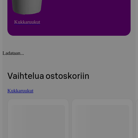
Kukkaruukut
Ladataan...
Vaihtelua ostoskoriin
Kukkaruukut
Ohita listaus