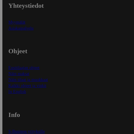
Yhteystiedot
Myymälät
Asiakaspalvelu
Ohjeet
Ensitilaajan ohjeet
Näin maksat
Näin tilaat ja muokkaat
Kaikki ohjeet ja vinkit
In English
Info
S-Business yrityksille