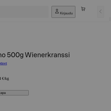
Kirjaudu
mo 500g Wienerkranssi
tteet
4 €/kg
stapa