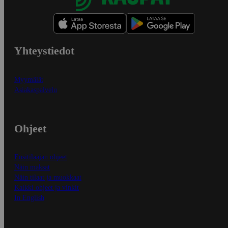
Yhteystiedot
Myymälät
Asiakaspalvelu
Ohjeet
Ensitilaajan ohjeet
Näin maksat
Näin tilaat ja muokkaat
Kaikki ohjeet ja vinkit
In English