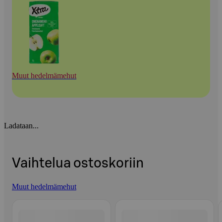
Muut hedelmämehut
Ladataan...
Vaihtelua ostoskoriin
Muut hedelmämehut
Ohita listaus