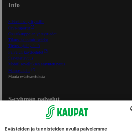
Info
S-Business yrityksille
Oiva-raportit
Osuuskauppojen yhteystiedot
Tilaus- ja toimitusehdot
Tietosuojakäytäntö
Palvelun käyttöehdot
Saavutettavuus
Mobiilisovelluksen saavutettavuus
Mainostajalle
Muuta evästeasetuksia
S-ryhmän palvelut
S-ryhmä
Asiakasomistajuus
Yhteishyvä Ruoka -sovellus