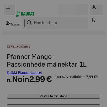
Hyppää sisältöön
Tuotteet
Ei valikoimassa
Pfanner Mango-
Passionhedelmä nektari 1L
Kaikki Pfanner-tuotteet
vertailuhinta 2,99 €/l
Noin
2,99 €
2,99 €/l
n.
Valitse toimitustapa