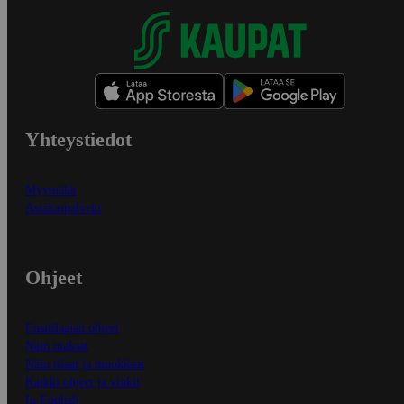
Yhteystiedot
Myymälät
Asiakaspalvelu
Ohjeet
Ensitilaajan ohjeet
Näin maksat
Näin tilaat ja muokkaat
Kaikki ohjeet ja vinkit
In English