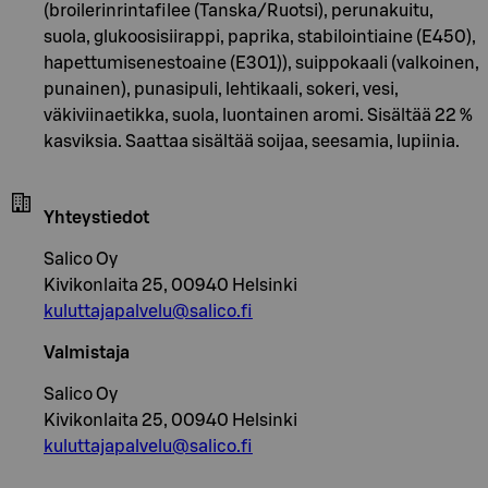
(broilerinrintafilee (Tanska/Ruotsi), perunakuitu,
suola, glukoosisiirappi, paprika, stabilointiaine (E450),
hapettumisenestoaine (E301)), suippokaali (valkoinen,
punainen), punasipuli, lehtikaali, sokeri, vesi,
väkiviinaetikka, suola, luontainen aromi. Sisältää 22 %
kasviksia. Saattaa sisältää soijaa, seesamia, lupiinia.
Yhteystiedot
Salico Oy
Kivikonlaita 25, 00940 Helsinki
kuluttajapalvelu@salico.fi
Valmistaja
Salico Oy
Kivikonlaita 25, 00940 Helsinki
kuluttajapalvelu@salico.fi