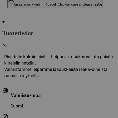
Lisää suosikkeihin, Picadeli Chicken caesar pleaser 220g
Tuotetiedot
Picadelin kolmioleivät – helppo ja maukas valinta päivän
kiireisiin hetkiin.
Valmistamme leipämme laadukkaista raaka-aineista,
runsailla täytteillä…
Valmistusmaa
Suomi