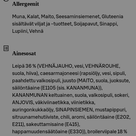
Allergeenit
Muna, Kalat, Maito, Seesaminsiemenet, Gluteenia
sisältävät viljat ja -tuotteet, Soijapavut, Sinappi,
Lupiini, Vehnä
Ainesosat
Leipä 36 % (VEHNÄJAUHO, vesi, VEHNÄROUHE,
suola, hiiva), caesarmajoneesi (rapsiöljy, vesi, sipuli,
paahdettu valkosipuli, juusto (MAITO, suola, juoksute,
säilöntäaine (E1105 (sis. KANANMUNA)),
KANANMUNAN keltuainen, suola, valkosipuli, sokeri,
ANJOVIS, väkiviinaetikka, viinietikka,
auringonkukkaöljy, SINAPINSIEMEN, mustapippuri,
sitruunamehutiiviste, chili, aromi, säilöntäaine (E202,
E211), sakeuttamisaine (E415),
happamuudensäätöaine (E330)), broilerviipale 18 %