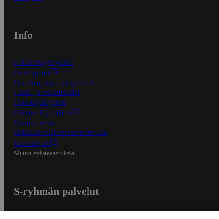
Info
S-Business yrityksille
Oiva-raportit
Osuuskauppojen yhteystiedot
Tilaus- ja toimitusehdot
Tietosuojakäytäntö
Palvelun käyttöehdot
Saavutettavuus
Mobiilisovelluksen saavutettavuus
Mainostajalle
Muuta evästeasetuksia
S-ryhmän palvelut