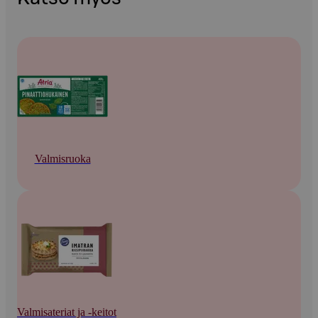
Valmisruoka
Valmisateriat ja -keitot