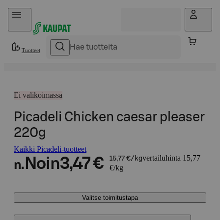
Hyppää sisältöön
Tuotteet
Ei valikoimassa
Picadeli Chicken caesar pleaser
220g
Kaikki Picadeli-tuotteet
vertailuhinta 15,77
Noin
3,47 €
15,77 €/kg
n.
€/kg
Valitse toimitustapa