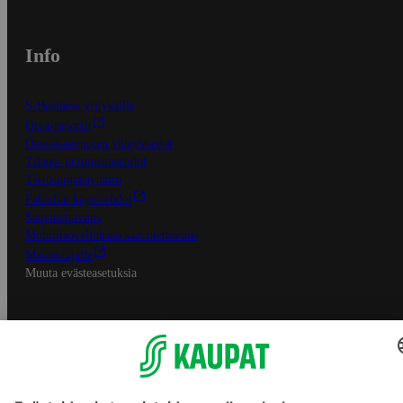
Info
S-Business yrityksille
Oiva-raportit
Osuuskauppojen yhteystiedot
Tilaus- ja toimitusehdot
Tietosuojakäytäntö
Palvelun käyttöehdot
Saavutettavuus
Mobiilisovelluksen saavutettavuus
Mainostajalle
Muuta evästeasetuksia
S-ryhmän palvelut
S-ryhmä