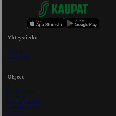
Yhteystiedot
Myymälät
Asiakaspalvelu
Ohjeet
Ensitilaajan ohjeet
Näin maksat
Näin tilaat ja muokkaat
Kaikki ohjeet ja vinkit
In English