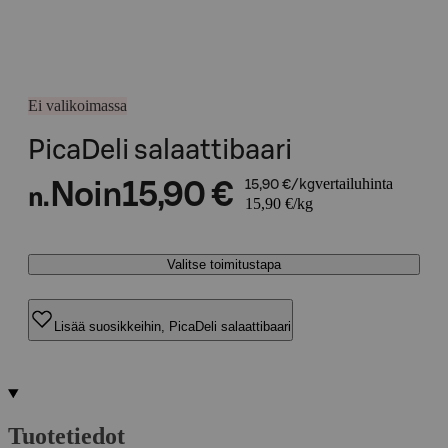
Ei valikoimassa
PicaDeli salaattibaari
vertailuhinta
Noin
15,90 €
15,90 €/kg
n.
15,90 €/kg
Valitse toimitustapa
Lisää suosikkeihin, PicaDeli salaattibaari
Tuotetiedot