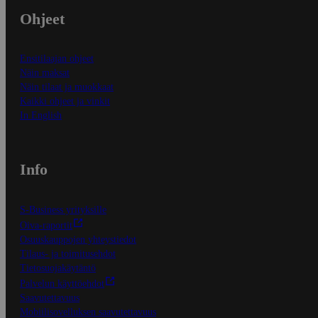
Ohjeet
Ensitilaajan ohjeet
Näin maksat
Näin tilaat ja muokkaat
Kaikki ohjeet ja vinkit
In English
Info
S-Business yrityksille
Oiva-raportit
Osuuskauppojen yhteystiedot
Tilaus- ja toimitusehdot
Tietosuojakäytäntö
Palvelun käyttöehdot
Saavutettavuus
Mobiilisovelluksen saavutettavuus