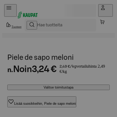
Hyppää sisältöön
Tuotteet
Piele de sapo meloni
vertailuhinta 2,49
Noin
3,24 €
2,49 €/kg
n.
€/kg
Valitse toimitustapa
Lisää suosikkeihin, Piele de sapo meloni