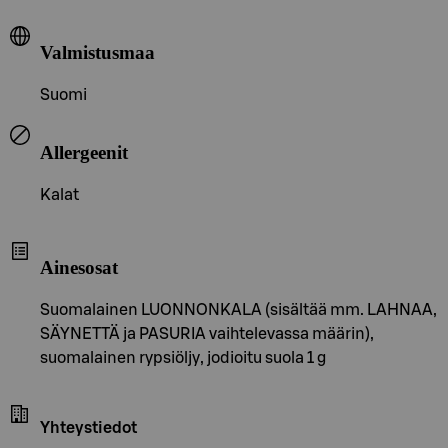
Valmistusmaa
Suomi
Allergeenit
Kalat
Ainesosat
Suomalainen LUONNONKALA (sisältää mm. LAHNAA,
SÄYNETTÄ ja PASURIA vaihtelevassa määrin),
suomalainen rypsiöljy, jodioitu suola 1 g
Yhteystiedot