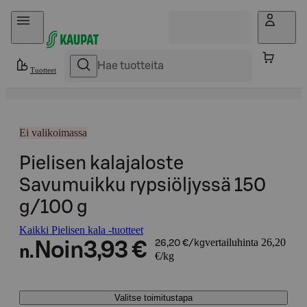
Hyppää sisältöön
Tuotteet
Ei valikoimassa
Pielisen kalajaloste
Savumuikku rypsiöljyssä 150
g/100 g
Kaikki Pielisen kala -tuotteet
vertailuhinta 26,20
Noin
3,93 €
26,20 €/kg
n.
€/kg
Valitse toimitustapa