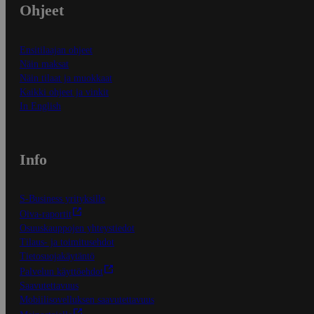
Ohjeet
Ensitilaajan ohjeet
Näin maksat
Näin tilaat ja muokkaat
Kaikki ohjeet ja vinkit
In English
Info
S-Business yrityksille
Oiva-raportit
Osuuskauppojen yhteystiedot
Tilaus- ja toimitusehdot
Tietosuojakäytäntö
Palvelun käyttöehdot
Saavutettavuus
Mobiilisovelluksen saavutettavuus