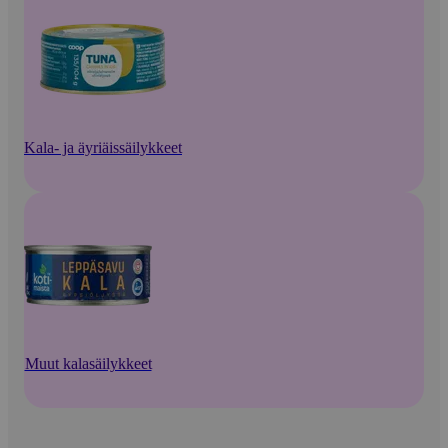
Kala- ja äyriäissäilykkeet
Muut kalasäilykkeet