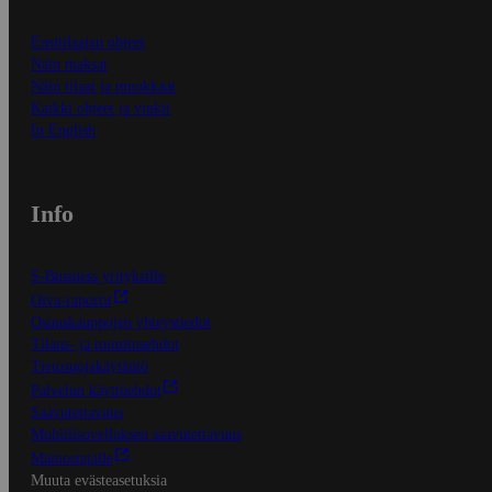
Ensitilaajan ohjeet
Näin maksat
Näin tilaat ja muokkaat
Kaikki ohjeet ja vinkit
In English
Info
S-Business yrityksille
Oiva-raportit
Osuuskauppojen yhteystiedot
Tilaus- ja toimitusehdot
Tietosuojakäytäntö
Palvelun käyttöehdot
Saavutettavuus
Mobiilisovelluksen saavutettavuus
Mainostajalle
Muuta evästeasetuksia