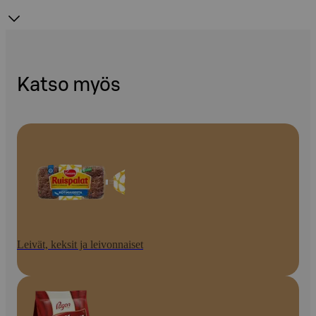
Katso myös
Leivät, keksit ja leivonnaiset