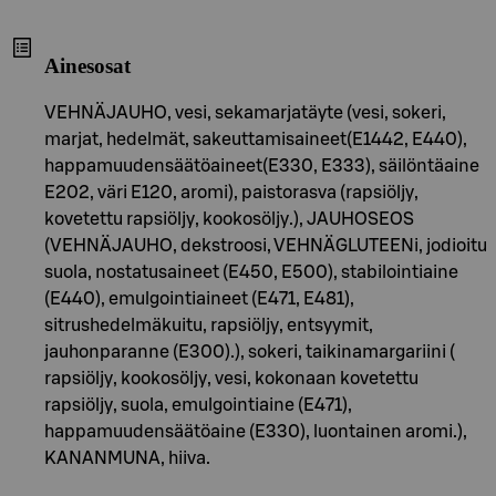
Ainesosat
VEHNÄJAUHO, vesi, sekamarjatäyte (vesi, sokeri,
marjat, hedelmät, sakeuttamisaineet(E1442, E440),
happamuudensäätöaineet(E330, E333), säilöntäaine
E202, väri E120, aromi), paistorasva (rapsiöljy,
kovetettu rapsiöljy, kookosöljy.), JAUHOSEOS
(VEHNÄJAUHO, dekstroosi, VEHNÄGLUTEENi, jodioitu
suola, nostatusaineet (E450, E500), stabilointiaine
(E440), emulgointiaineet (E471, E481),
sitrushedelmäkuitu, rapsiöljy, entsyymit,
jauhonparanne (E300).), sokeri, taikinamargariini (
rapsiöljy, kookosöljy, vesi, kokonaan kovetettu
rapsiöljy, suola, emulgointiaine (E471),
happamuudensäätöaine (E330), luontainen aromi.),
KANANMUNA, hiiva.