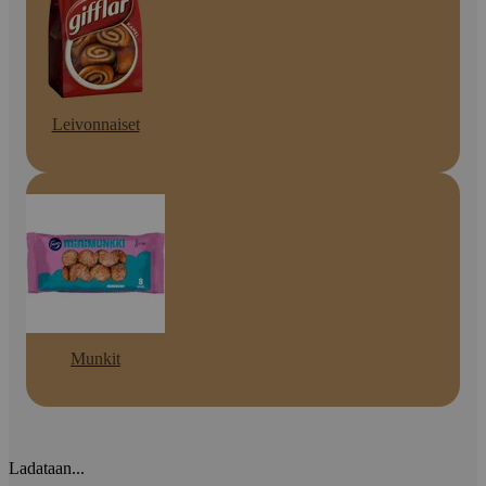
Leivonnaiset
Munkit
Ladataan...