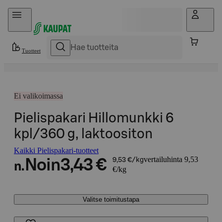
Hyppää sisältöön
Tuotteet
Ei valikoimassa
Pielispakari Hillomunkki 6
kpl/360 g, laktoositon
Kaikki Pielispakari-tuotteet
vertailuhinta 9,53
Noin
3,43 €
9,53 €/kg
n.
€/kg
Valitse toimitustapa