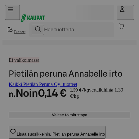
Hyppää sisältöön
Tuotteet
Ei valikoimassa
Pietilän peruna Annabelle irto
Kaikki Pietilän Peruna Oy -tuotteet
vertailuhinta 1,39
Noin
0,14 €
1,39 €/kg
n.
€/kg
Valitse toimitustapa
Lisää suosikkeihin, Pietilän peruna Annabelle irto