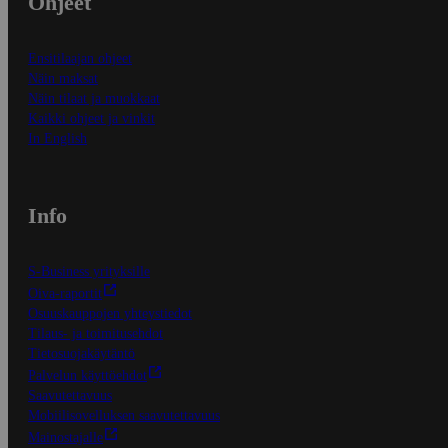
Ohjeet
Ensitilaajan ohjeet
Näin maksat
Näin tilaat ja muokkaat
Kaikki ohjeet ja vinkit
In English
Info
S-Business yrityksille
Oiva-raportit
Osuuskauppojen yhteystiedot
Tilaus- ja toimitusehdot
Tietosuojakäytäntö
Palvelun käyttöehdot
Saavutettavuus
Mobiilisovelluksen saavutettavuus
Mainostajalle