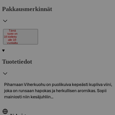
Pakkausmerkinnät
Tämä
tuote on
18
kielletty
alle 18-
vuotiailta
Tuotetiedot
Pihamaan Viherkuohu on puolikuiva kepeästi kupliva viini,
joka on runsaan hapokas ja herkullisen aromikas. Sopii
mainiosti niin kesäjuhliin…