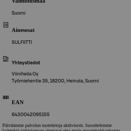
Valmistusmaa
Suomi
Ainesosat
SULFIITTI
Yhteystiedot
Viiniheila Oy
Työmiehentie 35, 18200, Heinola, Suomi
EAN
6430042095155
Päivitämme palvelun tuotetietoja aktiivisesti. Suosittelemme
kuitenkin tarkistamaan ainesosat aina myös myyntipakkauksesta.