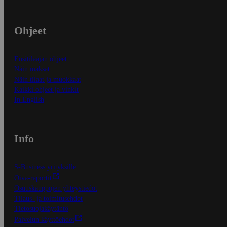
Ohjeet
Ensitilaajan ohjeet
Näin maksat
Näin tilaat ja muokkaat
Kaikki ohjeet ja vinkit
In English
Info
S-Business yrityksille
Oiva-raportit
Osuuskauppojen yhteystiedot
Tilaus- ja toimitusehdot
Tietosuojakäytäntö
Palvelun käyttöehdot