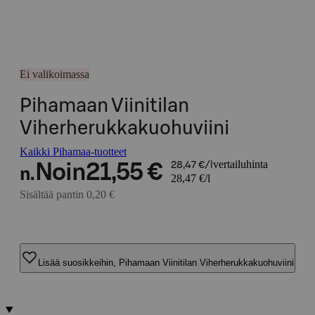
Ei valikoimassa
Pihamaan Viinitilan
Viherherukkakuohuviini
Kaikki Pihamaa-tuotteet
vertailuhinta
Noin
21,55 €
28,47 €/l
n.
28,47 €/l
Sisältää pantin 0,20 €
Lisää suosikkeihin, Pihamaan Viinitilan Viherherukkakuohuviini