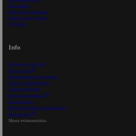
Näin maksat
Näin tilaat ja muokkaat
Kaikki ohjeet ja vinkit
In English
Info
S-Business yrityksille
Oiva-raportit
Osuuskauppojen yhteystiedot
Tilaus- ja toimitusehdot
Tietosuojakäytäntö
Palvelun käyttöehdot
Saavutettavuus
Mobiilisovelluksen saavutettavuus
Mainostajalle
Muuta evästeasetuksia