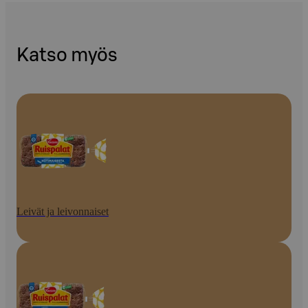
Katso myös
Leivät ja leivonnaiset