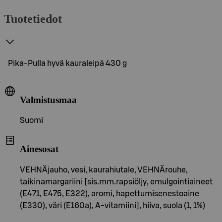
Tuotetiedot
Pika-Pulla hyvä kauraleipä 430 g
Valmistusmaa
Suomi
Ainesosat
VEHNÄjauho, vesi, kaurahiutale, VEHNÄrouhe,
taikinamargariini [sis.mm.rapsiöljy, emulgointiaineet
(E471, E475, E322), aromi, hapettumisenestoaine
(E330), väri (E160a), A-vitamiini], hiiva, suola (1, 1%)