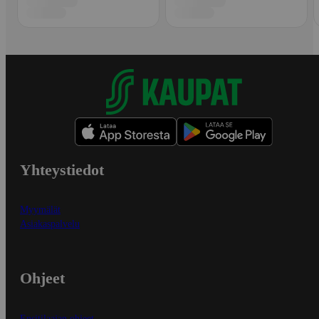
Yhteystiedot
Myymälät
Asiakaspalvelu
Ohjeet
Ensitilaajan ohjeet