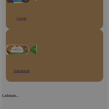
Leivät
Sekaleivät
Ladataan...