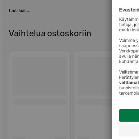
Ladataan...
Vaihtelua ostoskoriin
Ohita listaus