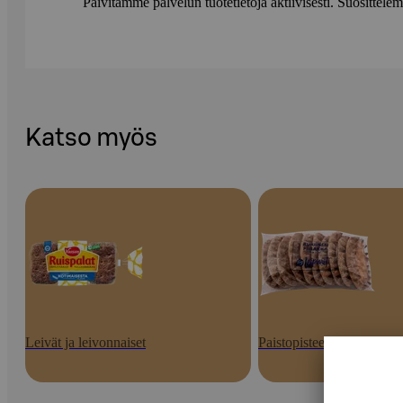
Päivitämme palvelun tuotetietoja aktiivisesti. Suositte
Katso myös
Leivät ja leivonnaiset
Paistopisteen tuotteet