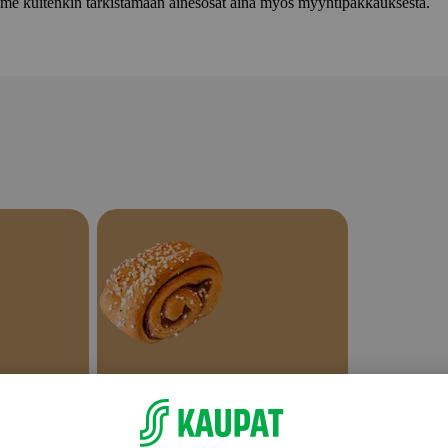
lemme kuitenkin tarkistamaan ainesosat aina myös myyntipakkauksesta.
Makeat leivonnaiset