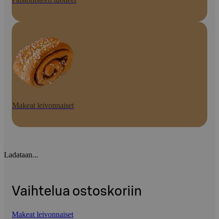
Makeat leivonnaiset
Ladataan...
Vaihtelua ostoskoriin
Makeat leivonnaiset