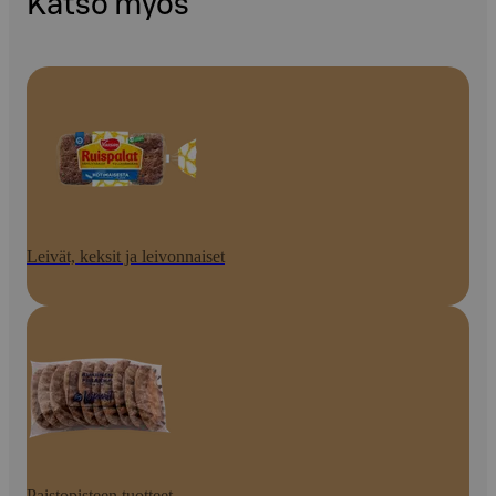
Katso myös
Leivät, keksit ja leivonnaiset
Paistopisteen tuotteet