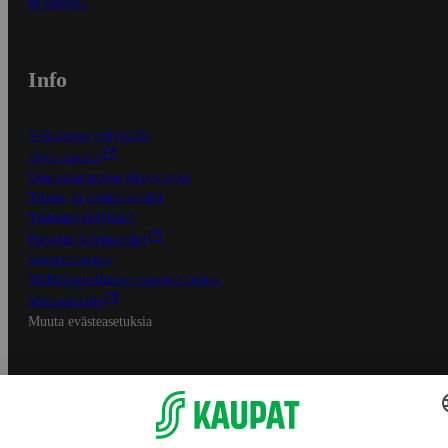
In English
Info
S-Business yrityksille
Oiva-raportit
Osuuskauppojen yhteystiedot
Tilaus- ja toimitusehdot
Tietosuojakäytäntö
Palvelun käyttöehdot
Saavutettavuus
Mobiilisovelluksen saavutettavuus
Mainostajalle
Muuta evästeasetuksia
S-ryhmän palvelut