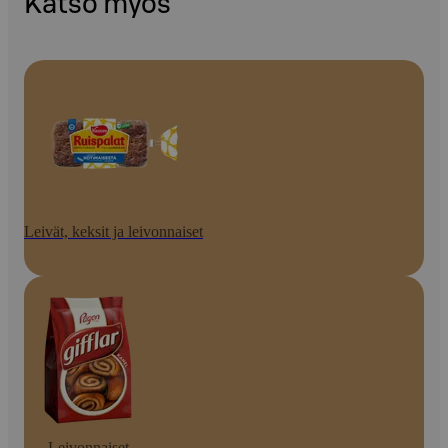
Katso myös
Leivät, keksit ja leivonnaiset
Leivonnaiset