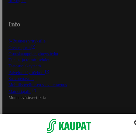
In English
Info
S-Business yrityksille
Oiva-raportit
Osuuskauppojen yhteystiedot
Tilaus- ja toimitusehdot
Tietosuojakäytäntö
Palvelun käyttöehdot
Saavutettavuus
Mobiilisovelluksen saavutettavuus
Mainostajalle
Muuta evästeasetuksia
S-ryhmän palvelut