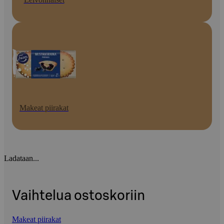
Makeat piirakat
Ladataan...
Vaihtelua ostoskoriin
Makeat piirakat