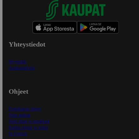
Yhteystiedot
Myymälät
Asiakaspalvelu
Ohjeet
Ensitilaajan ohjeet
Näin maksat
Näin tilaat ja muokkaat
Kaikki ohjeet ja vinkit
In English