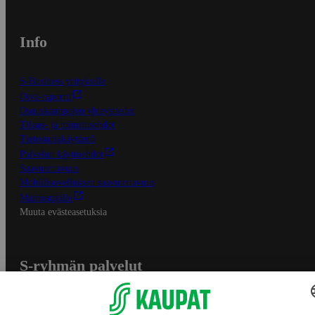
Info
S-Business yrityksille
Oiva-raportit
Osuuskauppojen yhteystiedot
Tilaus- ja toimitusehdot
Tietosuojakäytäntö
Palvelun käyttöehdot
Saavutettavuus
Mobiilisovelluksen saavutettavuus
Mainostajalle
Muuta evästeasetuksia
S-ryhmän palvelut
S-ryhmä