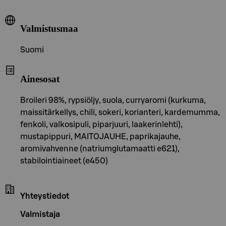
Valmistusmaa
Suomi
Ainesosat
Broileri 98%, rypsiöljy, suola, curryaromi (kurkuma,
maissitärkellys, chili, sokeri, korianteri, kardemumma,
fenkoli, valkosipuli, piparjuuri, laakerinlehti),
mustapippuri, MAITOJAUHE, paprikajauhe,
aromivahvenne (natriumglutamaatti e621),
stabilointiaineet (e450)
Yhteystiedot
Valmistaja