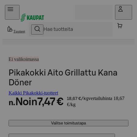
Hyppää sisältöön
Tuotteet
Ei valikoimassa
Pikakokki Aito Grillattu Kana
Döner
Kaikki Pikakokki-tuotteet
vertailuhinta 18,67
Noin
7,47 €
18,67 €/kg
n.
€/kg
Valitse toimitustapa